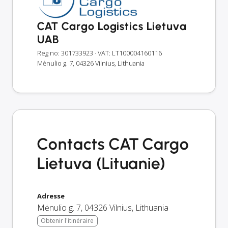
CAT Cargo Logistics Lietuva
UAB
Reg no: 301733923
· VAT: LT100004160116
Mėnulio g. 7, 04326 Vilnius, Lithuania
Contacts CAT Cargo
Lietuva (Lituanie)
Adresse
Mėnulio g. 7
,
04326
Vilnius
,
Lithuania
Obtenir l'itinéraire