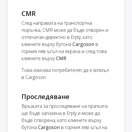
CMR
След направата на транспортна
поръчка, CMR може да бъде отворен и
отпечатан директно в Erply, като
кликнете върху бутона
Cargoson
в
горния ляв ъгъл на екрана и след това
кликнете върху
CMR
.
Това изисква потребителят да е влязъл
в Cargoson.
Проследяване
Връзката за проследяване на пратката
ще бъде запазена в Erply и може да
бъде отворена, като кликнете върху
бутона
Cargoson
в горния ляв ъгъл на