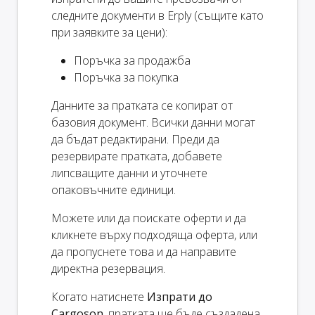
следните документи в Erply (същите като
при заявките за цени):
Поръчка за продажба
Поръчка за покупка
Данните за пратката се копират от
базовия документ. Всички данни могат
да бъдат редактирани. Преди да
резервирате пратката, добавете
липсващите данни и уточнете
опаковъчните единици.
Можете или да поискате оферти и да
кликнете върху подходяща оферта, или
да пропуснете това и да направите
директна резервация.
Когато натиснете
Изпрати до
Cargoson
, пратката ще бъде създадена