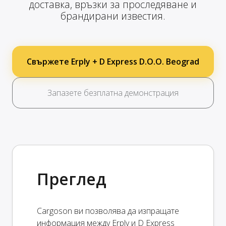
доставка, връзки за проследяване и
брандирани известия.
Свържете Erply + D Express D.O.O. Beograd
Запазете безплатна демонстрация
Преглед
Cargoson ви позволява да изпращате
информация между Erply и D Express