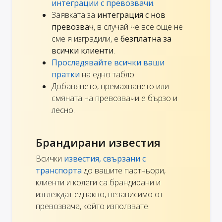
интеграции с превозвачи
.
Заявката за
интеграция с нов
превозвач
, в случай че все още не
сме я изградили, е
безплатна за
всички клиенти
.
Проследявайте всички ваши
пратки
на едно табло.
Добавянето, премахването или
смяната на превозвачи е бързо и
лесно.
Брандирани известия
Всички
известия, свързани с
транспорта
до вашите партньори,
клиенти и колеги са брандирани и
изглеждат еднакво, независимо от
превозвача, който използвате.