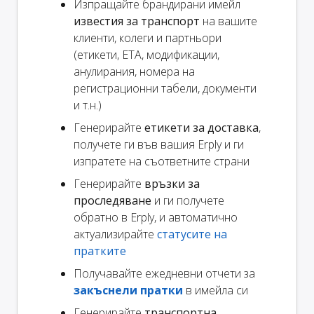
Изпращайте брандирани имейл
известия за транспорт
на вашите
клиенти, колеги и партньори
(етикети, ETA, модификации,
анулирания, номера на
регистрационни табели, документи
и т.н.)
Генерирайте
етикети за доставка
,
получете ги във вашия Erply и ги
изпратете на съответните страни
Генерирайте
връзки за
проследяване
и ги получете
обратно в Erply, и автоматично
актуализирайте
статусите на
пратките
Получавайте ежедневни отчети за
закъснели пратки
в имейла си
Генерирайте
транспортна