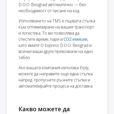
D.O.O. Beograd автоматично — без
необходимост от писане на код.
Използването на TMS е първата стъпка
към оптимизиране на вашия транспорт
и логистика. То ви позволява да
спестите време, пари и
CO2 емисии
,
като имате D Express D.O.O. Beograd и
всички ваши други превозвачи на едно
табло.
Ако вашата компания използва Erply,
можете да направите още една стъпка
напред: пропуснете ръчните стъпки и
автоматизирайте процеса на доставка.
Какво можете да