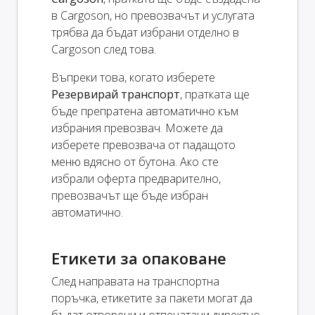
в Cargoson, но превозвачът и услугата
трябва да бъдат избрани отделно в
Cargoson след това.
Въпреки това, когато изберете
Резервирай транспорт
, пратката ще
бъде препратена автоматично към
избрания превозвач. Можете да
изберете превозвача от падащото
меню вдясно от бутона. Ако сте
избрали оферта предварително,
превозвачът ще бъде избран
автоматично.
Етикети за опаковане
След направата на транспортна
поръчка, етикетите за пакети могат да
бъдат отворени и отпечатани директно