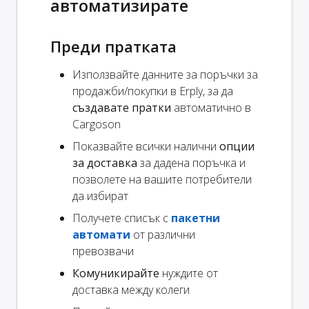
автоматизирате
Преди пратката
Използвайте данните за поръчки за
продажби/покупки в Erply, за да
създавате пратки
автоматично в
Cargoson
Показвайте всички налични
опции
за доставка
за дадена поръчка и
позволете на вашите потребители
да избират
Получете списък с
пакетни
автомати
от различни
превозвачи
Комуникирайте
нуждите от
доставка между колеги