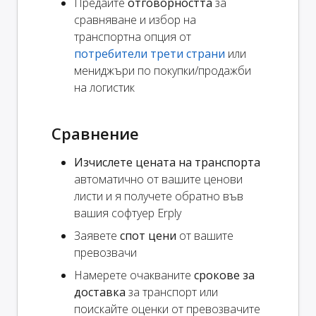
Предайте
отговорността
за
сравняване и избор на
транспортна опция от
потребители трети страни
или
мениджъри по покупки/продажби
на логистик
Сравнение
Изчислете цената на транспорта
автоматично от вашите ценови
листи и я получете обратно във
вашия софтуер Erply
Заявете
спот цени
от вашите
превозвачи
Намерете очакваните
срокове за
доставка
за транспорт или
поискайте оценки от превозвачите