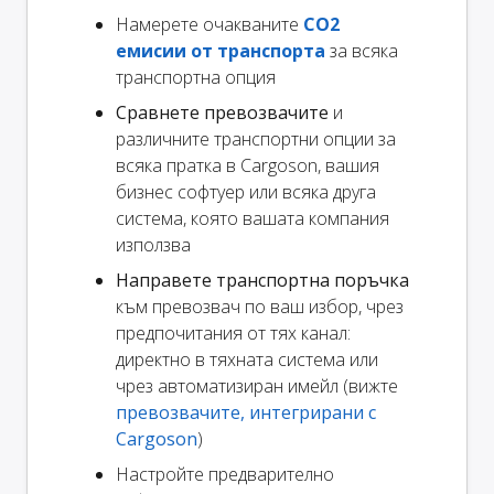
Намерете очакваните
CO2
емисии от транспорта
за всяка
транспортна опция
Сравнете превозвачите
и
различните транспортни опции за
всяка пратка в Cargoson, вашия
бизнес софтуер или всяка друга
система, която вашата компания
използва
Направете транспортна поръчка
към превозвач по ваш избор, чрез
предпочитания от тях канал:
директно в тяхната система или
чрез автоматизиран имейл (вижте
превозвачите, интегрирани с
Cargoson
)
Настройте предварително