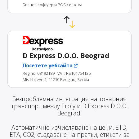
Бизнес софтуер и POS система
D Express D.O.O. Beograd
Посетете уебсайта
Reg no: 08192189
· VAT: RS101754136
Mis Irbijeve 1, 11210 Beograd, Serbia
Безпроблемна интеграция на товарния
транспорт между Erply и D Express D.O.O.
Beograd.
Автоматично изчисляване на цени, ETD,
ETA, CO2; създаване на пратки, етикети за