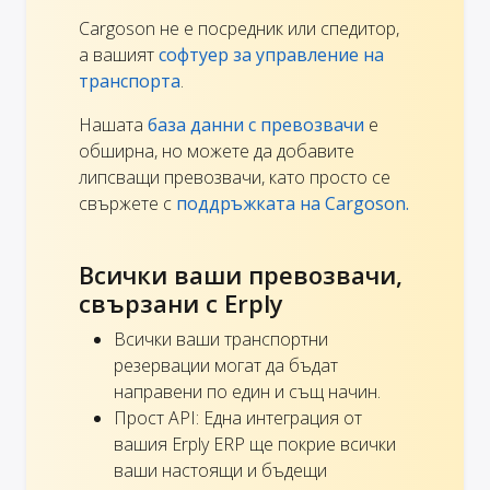
Cargoson не е посредник или спедитор,
а вашият
софтуер за управление на
транспорта
.
Нашата
база данни с превозвачи
е
обширна, но можете да добавите
липсващи превозвачи, като просто се
свържете с
поддръжката на Cargoson.
Всички ваши превозвачи,
свързани с Erply
Всички ваши транспортни
резервации могат да бъдат
направени по един и същ начин.
Прост API: Една интеграция от
вашия Erply ERP ще покрие всички
ваши настоящи и бъдещи