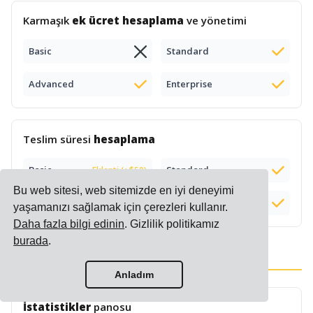
Karmaşık
ek ücret hesaplama
ve yönetimi
Basic
Standard
Advanced
Enterprise
Teslim süresi
hesaplama
Basic
Standard
Eklenti (+$50)
Bu web sitesi, web sitemizde en iyi deneyimi
Advanced
Enterprise
yaşamanızı sağlamak için çerezleri kullanır.
Daha fazla bilgi edinin
. Gizlilik politikamız
burada
.
Raporlar ve İçgörüler
Anladım
İstatistikler
panosu