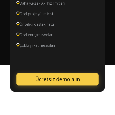
Daha yüksek API hız limitleri
Özel proje yöneticisi
Öncelikli destek hattı
Özel entegrasyonlar
Çoklu şirket hesapları
Ücretsiz demo alın