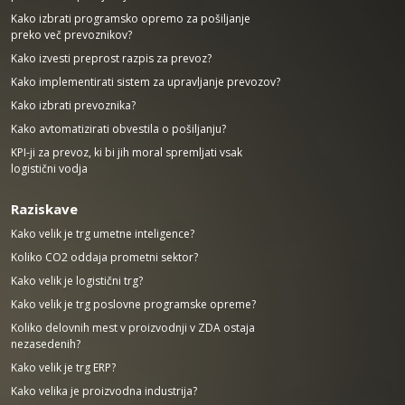
Kako izbrati programsko opremo za pošiljanje
preko več prevoznikov?
Kako izvesti preprost razpis za prevoz?
Kako implementirati sistem za upravljanje prevozov?
Kako izbrati prevoznika?
Kako avtomatizirati obvestila o pošiljanju?
KPI-ji za prevoz, ki bi jih moral spremljati vsak
logistični vodja
Raziskave
Kako velik je trg umetne inteligence?
Koliko CO2 oddaja prometni sektor?
Kako velik je logistični trg?
Kako velik je trg poslovne programske opreme?
Koliko delovnih mest v proizvodnji v ZDA ostaja
nezasedenih?
Kako velik je trg ERP?
Kako velika je proizvodna industrija?