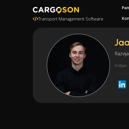
Pa
Kon
Transport Management Software
Jaa
Razvij
0 objav
LinkedI