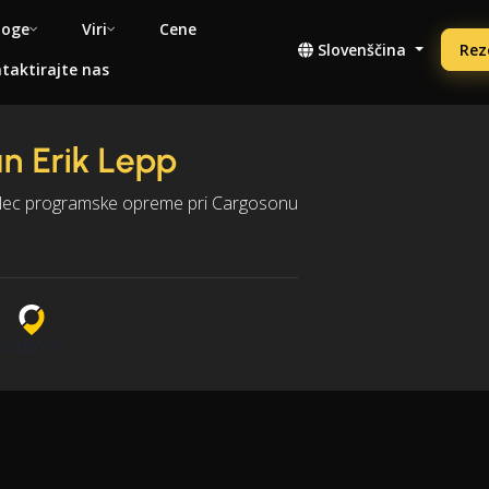
noge
Viri
Cene
Slovenščina
Rez
taktirajte nas
n Erik Lepp
alec programske opreme pri Cargosonu
n
Cargoson