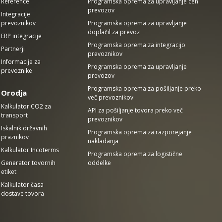
Reference
Programska oprema za upravljanje cen
prevozov
Integracije
prevoznikov
Programska oprema za upravljanje
doplačil za prevoz
ERP integracije
Programska oprema za integracijo
Partnerji
prevoznikov
Informacije za
Programska oprema za upravljanje
prevoznike
prevozov
Programska oprema za pošiljanje preko
Orodja
več prevoznikov
Kalkulator CO2 za
API za pošiljanje tovora preko več
transport
prevoznikov
Iskalnik državnih
Programska oprema za razporejanje
praznikov
nakladanja
Kalkulator Incoterms
Programska oprema za logistične
Generator tovornih
oddelke
etiket
Kalkulator časa
dostave tovora