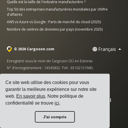
Quelle est la taille de l'industrie manufacturière ?
Top 50 des entreprises manufacturières mondiales par chiffre
d'affaires
AWS vs Azure vs Google : Parts de marché du cloud (2025)
Nombre de centres de données par pays (novembre 2025)
Français
© 2026 Cargoson.com
Enregistré sous le nom de Cargoson OÜ en Estonie.
N° d'enregistrement : 14545832. TVA : EE102137680.
Siège social : Pärnu mnt. 141, 11314 Tallinn, Estonie
Ce site web utilise des cookies pour vous
·
+372 5555 0028
hello@cargoson.com
garantir la meilleure expérience sur notre site
web.
En savoir plus
. Notre politique de
Conditions d'utilisation
|
Politique de confidentialité
|
confidentialité se trouve
ici
.
Politique de cookies
J'ai compris