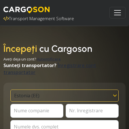
Transport Management Software
Începeți
cu Cargoson
Aveți deja un cont?
Autentificare
Sunteți transportator?
Înregistrare cont
transportator
Nume companie
Nr. înregistrare
Numele dvs. complet