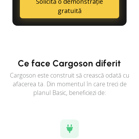
Solicită o demonstrație
gratuită
Ce face Cargoson diferit
Cargoson este construit să crească odată cu
afacerea ta. Din momentul în care treci de
planul Basic, beneficiezi de: