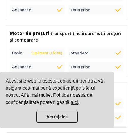
Advanced
Enterprise
Motor de prețuri
transport (încărcare listă prețuri
și comparare)
Basic
Standard
Supliment (+$100)
Advanced
Enterprise
Acest site web folosește cookie-uri pentru a vă
asigura cea mai bună experiență pe site-ul
Listă prețuri e-commerce
inteligentă
nostru.
Află mai multe
. Politica noastră de
confidențialitate poate fi găsită
aici
.
Basic
Standard
Am înțeles
Advanced
Enterprise