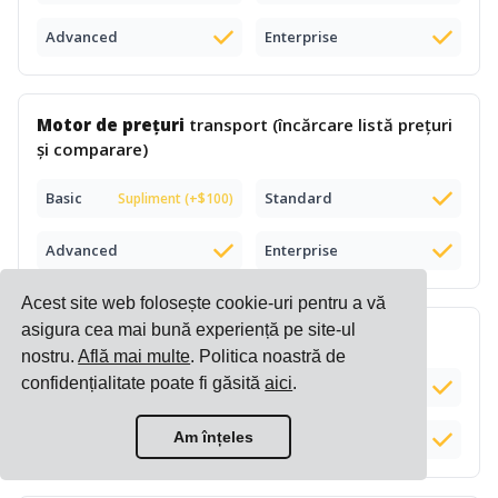
Advanced
Enterprise
Motor de prețuri
transport (încărcare listă prețuri
și comparare)
Basic
Standard
Supliment (+$100)
Advanced
Enterprise
Acest site web folosește cookie-uri pentru a vă
asigura cea mai bună experiență pe site-ul
Listă prețuri e-commerce
inteligentă
nostru.
Află mai multe
. Politica noastră de
confidențialitate poate fi găsită
aici
.
Basic
Standard
Am înțeles
Advanced
Enterprise