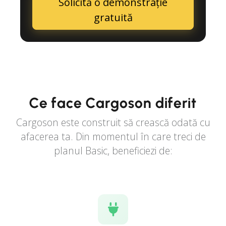
Solicită o demonstrație
gratuită
Ce face Cargoson diferit
Cargoson este construit să crească odată cu
afacerea ta. Din momentul în care treci de
planul Basic, beneficiezi de: