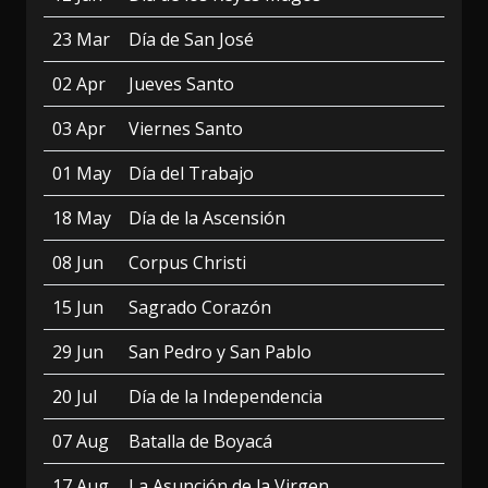
23 Mar
Día de San José
02 Apr
Jueves Santo
03 Apr
Viernes Santo
01 May
Día del Trabajo
18 May
Día de la Ascensión
08 Jun
Corpus Christi
15 Jun
Sagrado Corazón
29 Jun
San Pedro y San Pablo
20 Jul
Día de la Independencia
07 Aug
Batalla de Boyacá
17 Aug
La Asunción de la Virgen