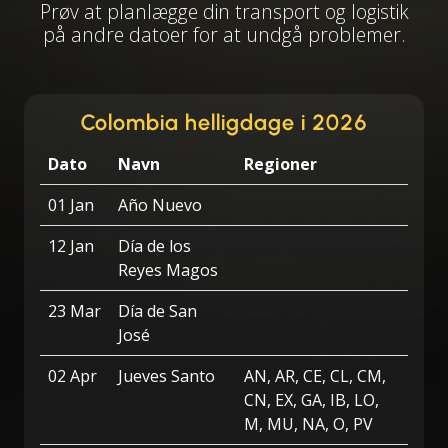
Prøv at planlægge din transport og logistik
på andre datoer for at undgå problemer.
Colombia helligdage i 2026
Dato
Navn
Regioner
01 Jan
Año Nuevo
12 Jan
Día de los
Reyes Magos
23 Mar
Día de San
José
02 Apr
Jueves Santo
AN, AR, CE, CL, CM,
CN, EX, GA, IB, LO,
M, MU, NA, O, PV