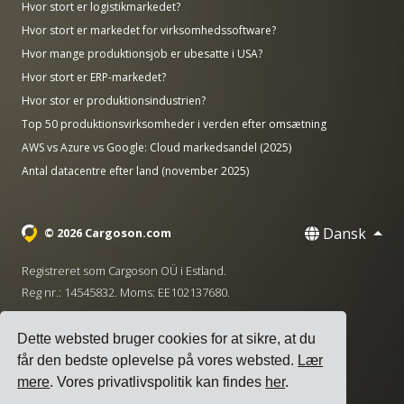
Hvor stort er logistikmarkedet?
Hvor stort er markedet for virksomhedssoftware?
Hvor mange produktionsjob er ubesatte i USA?
Hvor stort er ERP-markedet?
Hvor stor er produktionsindustrien?
Top 50 produktionsvirksomheder i verden efter omsætning
AWS vs Azure vs Google: Cloud markedsandel (2025)
Antal datacentre efter land (november 2025)
Dansk
© 2026 Cargoson.com
Registreret som Cargoson OÜ i Estland.
Reg nr.: 14545832. Moms: EE102137680.
Hovedkontor: Pärnu mnt. 141, 11314 Tallinn, Estland
Dette websted bruger cookies for at sikre, at du
·
+372 5555 0028
hello@cargoson.com
får den bedste oplevelse på vores websted.
Lær
mere
. Vores privatlivspolitik kan findes
her
.
Servicevilkår
|
Privatlivspolitik
|
Cookie-politik