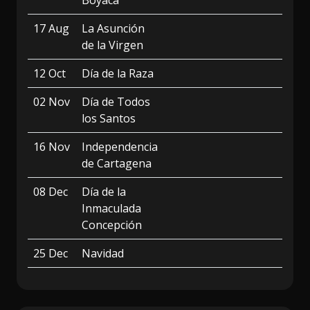
Boyacá
17 Aug
La Asunción
de la Virgen
12 Oct
Día de la Raza
02 Nov
Día de Todos
los Santos
16 Nov
Independencia
de Cartagena
08 Dec
Día de la
Inmaculada
Concepción
25 Dec
Navidad