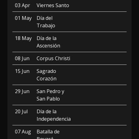
03 Apr
Viernes Santo
01 May
Día del
Trabajo
18 May
Día de la
Ascensión
08 Jun
Corpus Christi
15 Jun
Sagrado
Corazón
29 Jun
San Pedro y
San Pablo
20 Jul
Día de la
Independencia
07 Aug
Batalla de