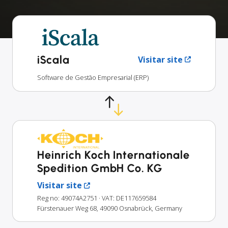
iScala
Visitar site
Software de Gestão Empresarial (ERP)
Heinrich Koch Internationale
Spedition GmbH Co. KG
Visitar site
Reg no: 49074A2751
· VAT: DE117659584
Fürstenauer Weg 68, 49090 Osnabrück, Germany