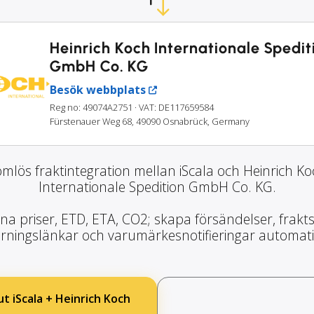
Heinrich Koch Internationale Spedit
GmbH Co. KG
Besök webbplats
Reg no: 49074A2751
· VAT: DE117659584
Fürstenauer Weg 68, 49090 Osnabrück, Germany
mlös fraktintegration mellan iScala och Heinrich K
Internationale Spedition GmbH Co. KG.
na priser, ETD, ETA, CO2; skapa försändelser, frakts
rningslänkar och varumärkesnotifieringar automati
ut iScala + Heinrich Koch