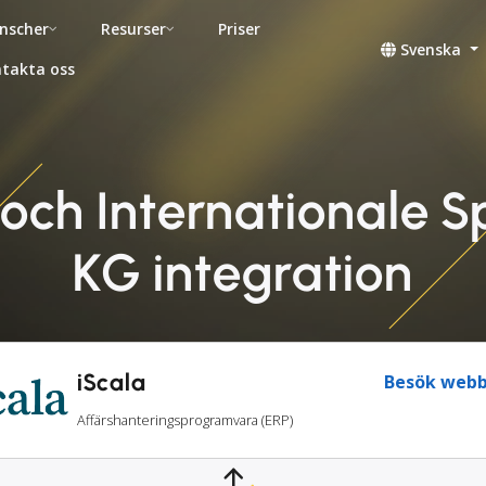
nscher
Resurser
Priser
Svenska
takta oss
 Koch Internationale 
KG integration
iScala
Besök webb
Affärshanteringsprogramvara (ERP)