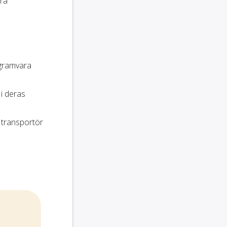
ara
ogramvara
 i deras
 transportör