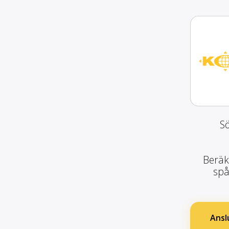
Sö
Beräk
spå
Ansl