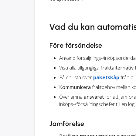
Vad du kan automati
Före försändelse
Använd försäljnings-/inköpsorderdat
Visa alla tillgängliga
fraktalternativ
f
Få en lista över
paketskåp
från ol
Kommunicera
fraktbehov mellan ko
Överlämna
ansvaret
för att jämföra
inköps-/försäljningschefer till en logi
Jämförelse