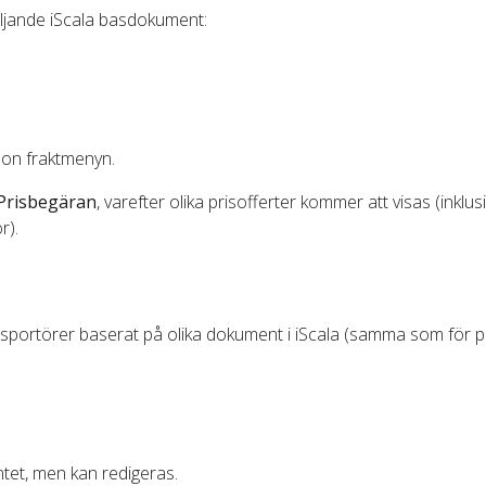
öljande iScala basdokument:
on fraktmenyn.
Prisbegäran
, varefter olika prisofferter kommer att visas (inklus
r).
ansportörer baserat på olika dokument i iScala (samma som för p
et, men kan redigeras.