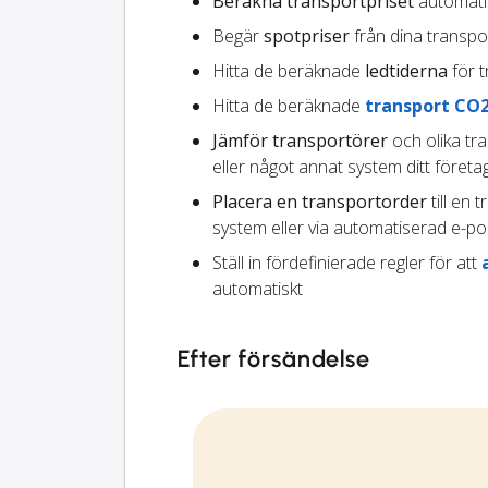
Beräkna transportpriset
automatisk
Begär
spotpriser
från dina transpo
Hitta de beräknade
ledtiderna
för t
Hitta de beräknade
transport CO
Jämför transportörer
och olika tr
eller något annat system ditt föret
Placera en transportorder
till en 
system eller via automatiserad e-po
Ställ in fördefinierade regler för att
automatiskt
Efter försändelse