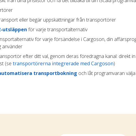
t från dina prislistor och få det tillbaka till din iScala programv
rtörer
ransport eller begär uppskattningar från transportörer
2-utsläppen
för varje transportalternativ
ansportalternativ för varje försändelse i Cargoson, din affärspr
ag använder
transportör efter ditt val, genom deras föredragna kanal: direkt in
st (se
transportörerna integrerade med Cargoson
)
automatisera transportbokning
och låt programvaran välja