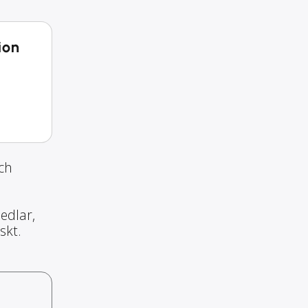
ion
och
edlar,
skt.