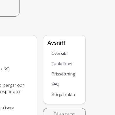
Avsnitt
Översikt
Funktioner
o. KG
Prissättning
FAQ
id, pengar och
ansportörer
Börja frakta
matisera
Få en demo