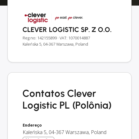
CLEVER LOGISTIC SP. Z O.O.
Reg no: 142155899
· VAT: 1070014887
Kaleńska 5, 04-367 Warszawa, Poland
Contatos Clever
Logistic PL (Polônia)
Endereço
Kaleńska 5
,
04-367
Warszawa
,
Poland