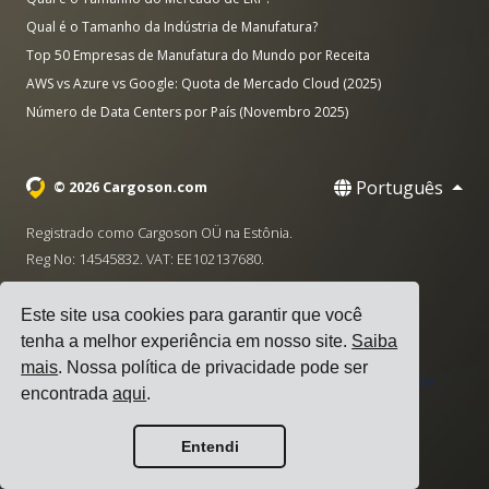
Qual é o Tamanho da Indústria de Manufatura?
Top 50 Empresas de Manufatura do Mundo por Receita
AWS vs Azure vs Google: Quota de Mercado Cloud (2025)
Número de Data Centers por País (Novembro 2025)
Português
© 2026 Cargoson.com
Registrado como Cargoson OÜ na Estônia.
Reg No: 14545832. VAT: EE102137680.
Sede: Pärnu mnt. 141, 11314 Tallinn, Estônia
Este site usa cookies para garantir que você
·
+372 5555 0028
hello@cargoson.com
tenha a melhor experiência em nosso site.
Saiba
mais
. Nossa política de privacidade pode ser
Termos de Serviço
|
Política de Privacidade
|
Política de
encontrada
aqui
.
Cookies
Entendi