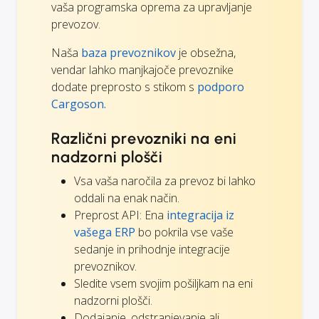
vaša programska oprema za upravljanje
prevozov.
Naša
baza prevoznikov
je obsežna,
vendar lahko manjkajoče prevoznike
dodate preprosto s stikom s
podporo
Cargoson.
Različni prevozniki na eni
nadzorni plošči
Vsa vaša naročila za prevoz bi lahko
oddali na enak način.
Preprost API: Ena
integracija iz
vašega ERP
bo pokrila vse vaše
sedanje in prihodnje integracije
prevoznikov.
Sledite vsem svojim pošiljkam na eni
nadzorni plošči.
Dodajanje, odstranjevanje ali