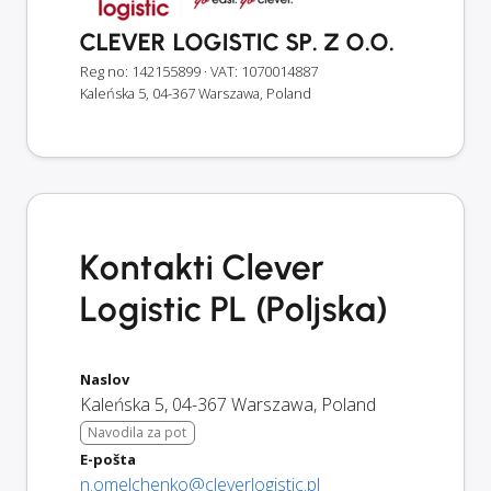
CLEVER LOGISTIC SP. Z O.O.
Reg no: 142155899
· VAT: 1070014887
Kaleńska 5, 04-367 Warszawa, Poland
Kontakti Clever
Logistic PL (Poljska)
Naslov
Kaleńska 5
,
04-367
Warszawa
,
Poland
Navodila za pot
E-pošta
n.omelchenko@cleverlogistic.pl