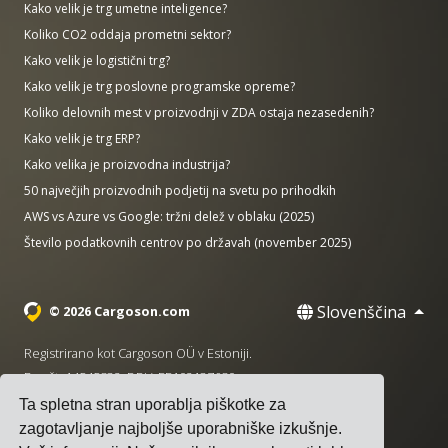
Kako velik je trg umetne inteligence?
Koliko CO2 oddaja prometni sektor?
Kako velik je logistični trg?
Kako velik je trg poslovne programske opreme?
Koliko delovnih mest v proizvodnji v ZDA ostaja nezasedenih?
Kako velik je trg ERP?
Kako velika je proizvodna industrija?
50 največjih proizvodnih podjetij na svetu po prihodkih
AWS vs Azure vs Google: tržni delež v oblaku (2025)
Število podatkovnih centrov po državah (november 2025)
Slovenščina
© 2026 Cargoson.com
Registrirano kot Cargoson OÜ v Estoniji.
Reg št: 14545832. DDV: EE102137680.
Ta spletna stran uporablja piškotke za
Sedež: Pärnu mnt. 141, 11314 Talin, Estonija
zagotavljanje najboljše uporabniške izkušnje.
·
+372 5555 0028
hello@cargoson.com