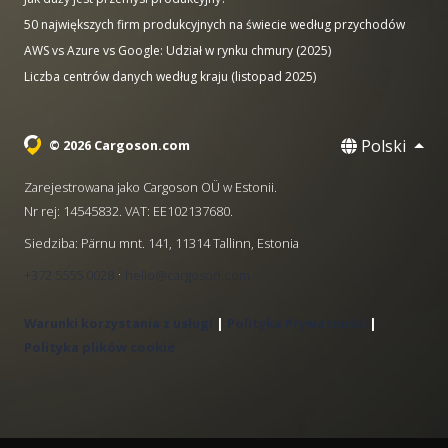
50 największych firm produkcyjnych na świecie według przychodów
AWS vs Azure vs Google: Udział w rynku chmury (2025)
Liczba centrów danych według kraju (listopad 2025)
Polski
© 2026 Cargoson.com
Zarejestrowana jako Cargoson OÜ w Estonii.
Nr rej: 14545832. VAT: EE102137680.
Siedziba: Pärnu mnt. 141, 11314 Tallinn, Estonia
·
+372 5555 0028
hello@cargoson.com
Warunki korzystania z usługi
|
Polityka Prywatności
|
Polityka plików cookie