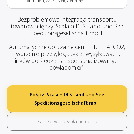
Jacobsrade 1, 22962 Siek, Germany
Bezproblemowa integracja transportu
towarów między iScala a DLS Land und See
Speditionsgesellschaft mbH.
Automatyczne obliczanie cen, ETD, ETA, CO2;
tworzenie przesyłek, etykiet wysyłkowych,
linków do śledzenia i spersonalizowanych
powiadomień.
Połącz iScala + DLS Land und See
Speditionsgesellschaft mbH
Zarezerwuj bezpłatne demo