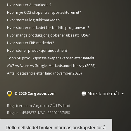
Hvor stort er AI-markedet?
Hvor mye CO2 slipper transportsektoren ut?
Hvor stort er logistikkmarkedet?
Hvor stort er markedet for bedriftsprogramvare?
Hvor mange produksjonsjobber er ubesatt i USA?
Hvor stort er ERP-markedet?
Hvor stor er produksjonsindustrien?
Topp 50 produksjonsselskaper i verden etter inntekt
AWS vs Azure vs Google: Markedsandel for sky (2025)
Antall datasentre etter land (november 2025)
Norsk bokmål
© 2026 Cargoson.com
Registrert som Cargoson OÜ i Estland.
Reg nr: 14545832. MVA: EE102137680.
Hovedkontor: Pärnu mnt. 141, 11314 Tallinn, Estland
Dette nettstedet bruker informasjonskapsler for å
·