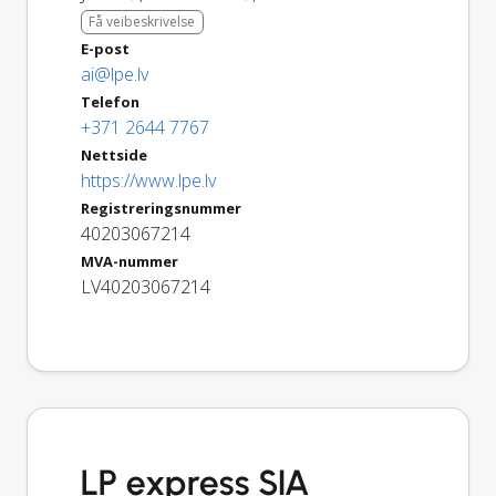
Få veibeskrivelse
E-post
ai@lpe.lv
Telefon
+371 2644 7767
Nettside
https://www.lpe.lv
Registreringsnummer
40203067214
MVA-nummer
LV40203067214
LP express SIA