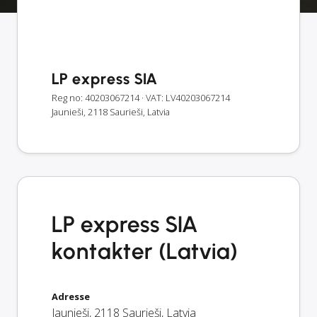
LP express SIA
Reg no: 40203067214
· VAT: LV40203067214
Jaunieši, 2118 Saurieši, Latvia
LP express SIA
kontakter (Latvia)
Adresse
Jaunieši
,
2118
Saurieši
,
Latvia