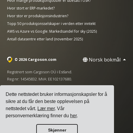
Hvor mange produksjonsjobber er ubesatt i USA?
Hvor stort er ERP-markedet?
Hvor stor er produksjonsindustrien?
Topp 50 produksjonsselskaper i verden etter inntekt
AWS vs Azure vs Google: Markedsandel for sky (2025)
Antall datasentre etter land (november 2025)
Norsk bokmål
© 2026 Cargoson.com
Registrert som Cargoson OÜ i Estland.
Reg nr: 14545832. MVA: EE102137680.
Hovedkontor: Pärnu mnt. 141, 11314 Tallinn, Estland
Dette nettstedet bruker informasjonskapsler for å
·
+372 5555 0028
hello@cargoson.com
sikre at du får den beste opplevelsen på
nettstedet vårt.
Lær mer
. Vår
Vilkår for tjenesten
|
Personvernregler
|
personvernerklæring finner du
her
.
Informasjonskapselpolicy
Skjønner