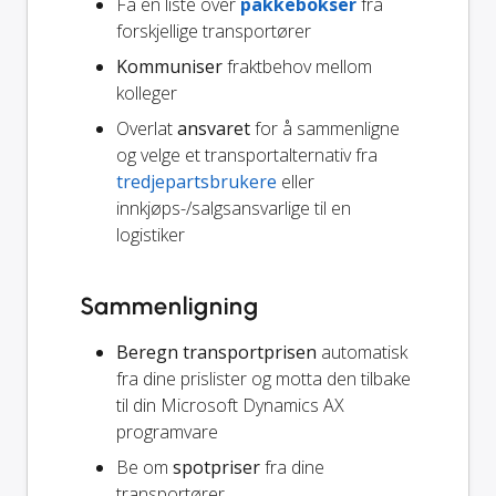
Få en liste over
pakkebokser
fra
forskjellige transportører
Kommuniser
fraktbehov mellom
kolleger
Overlat
ansvaret
for å sammenligne
og velge et transportalternativ fra
tredjepartsbrukere
eller
innkjøps-/salgsansvarlige til en
logistiker
Sammenligning
Beregn transportprisen
automatisk
fra dine prislister og motta den tilbake
til din Microsoft Dynamics AX
programvare
Be om
spotpriser
fra dine
transportører