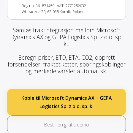
Reg no: 361871459
· VAT: 7773252032
Wiatraczna 20, 62-035 Kórnik, Poland
Sømløs fraktintegrasjon mellom Microsoft
Dynamics AX og GEPA Logistics Sp. z o.o. sp.
k..
Beregn priser, ETD, ETA, CO2; opprett
forsendelser, fraktetiketter, sporingskoblinger
og merkede varsler automatisk.
Koble til Microsoft Dynamics AX + GEPA
Logistics Sp. z o.o. sp. k.
Bestill en gratis demo