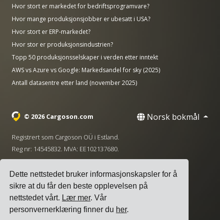
Hvor stort er markedet for bedriftsprogramvare?
Hvor mange produksjonsjobber er ubesatt i USA?
Hvor stort er ERP-markedet?
Hvor stor er produksjonsindustrien?
Topp 50 produksjonsselskaper i verden etter inntekt
AWS vs Azure vs Google: Markedsandel for sky (2025)
Antall datasentre etter land (november 2025)
Norsk bokmål
© 2026 Cargoson.com
Registrert som Cargoson OÜ i Estland.
Reg nr: 14545832. MVA: EE102137680.
Hovedkontor: Pärnu mnt. 141, 11314 Tallinn, Estland
Dette nettstedet bruker informasjonskapsler for å
·
+372 5555 0028
hello@cargoson.com
sikre at du får den beste opplevelsen på
nettstedet vårt.
Lær mer
. Vår
Vilkår for tjenesten
|
Personvernregler
|
personvernerklæring finner du
her
.
Informasjonskapselpolicy