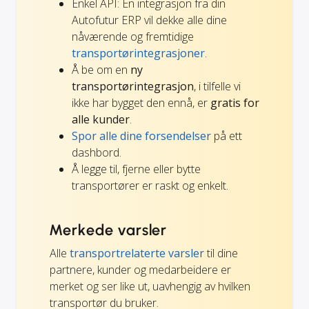
Enkel API: Én integrasjon fra din
Autofutur ERP vil dekke alle dine
nåværende og fremtidige
transportørintegrasjoner
.
Å be om en
ny
transportørintegrasjon
, i tilfelle vi
ikke har bygget den ennå, er
gratis for
alle kunder
.
Spor alle dine forsendelser
på ett
dashbord.
Å legge til, fjerne eller bytte
transportører er raskt og enkelt.
Merkede varsler
Alle
transportrelaterte varsler
til dine
partnere, kunder og medarbeidere er
merket og ser like ut, uavhengig av hvilken
transportør du bruker.