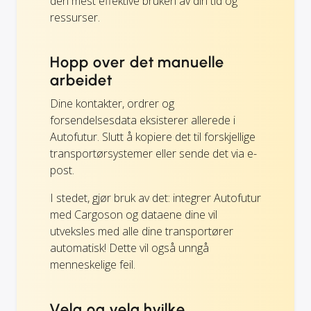
den mest effektive bruken av din tid og
ressurser.
Hopp over det manuelle
arbeidet
Dine kontakter, ordrer og
forsendelsesdata eksisterer allerede i
Autofutur. Slutt å kopiere det til forskjellige
transportørsystemer eller sende det via e-
post.
I stedet, gjør bruk av det: integrer Autofutur
med Cargoson og dataene dine vil
utveksles med alle dine transportører
automatisk! Dette vil også unngå
menneskelige feil.
Velg og velg hvilke