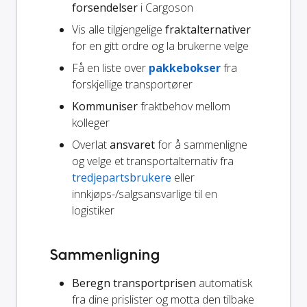
forsendelser
i Cargoson
Vis alle tilgjengelige
fraktalternativer
for en gitt ordre og la brukerne velge
Få en liste over
pakkebokser
fra
forskjellige transportører
Kommuniser
fraktbehov mellom
kolleger
Overlat
ansvaret
for å sammenligne
og velge et transportalternativ fra
tredjepartsbrukere
eller
innkjøps-/salgsansvarlige til en
logistiker
Sammenligning
Beregn transportprisen
automatisk
fra dine prislister og motta den tilbake