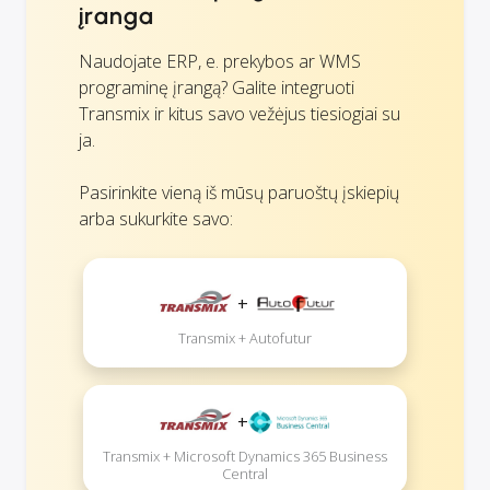
įranga
Naudojate ERP, e. prekybos ar WMS
programinę įrangą? Galite integruoti
Transmix ir kitus savo vežėjus tiesiogiai su
ja.
Pasirinkite vieną iš mūsų paruoštų įskiepių
arba sukurkite savo:
+
Transmix + Autofutur
+
Transmix + Microsoft Dynamics 365 Business
Central