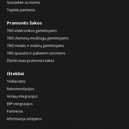
Susisiekite su mumis
Tapkite partneriu
Pramonės šakos
TMS elektronikos gamintojams
TMS cheminių medžiagų gamintojams
TMS metalo ir mašinų gamintojams
TMS spaudos ir pakavimo įmonėms
Žiūrėti visas pramonės šakas
Ištekliai
Tinklaraštis
Rekomendacijos
Vežėjų integracijos
ERP integracijos
Partneriai
Informacija vežėjams