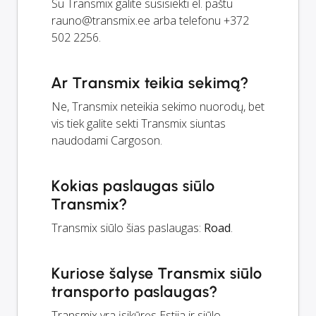
Su Transmix galite susisiekti el. paštu
rauno@transmix.ee
arba telefonu +372
502 2256.
Ar Transmix teikia sekimą?
Ne, Transmix neteikia sekimo nuorodų, bet
vis tiek galite sekti Transmix siuntas
naudodami Cargoson.
Kokias paslaugas siūlo
Transmix?
Transmix siūlo šias paslaugas:
Road
.
Kuriose šalyse Transmix siūlo
transporto paslaugas?
Transmix yra įsikūręs Estija ir siūlo