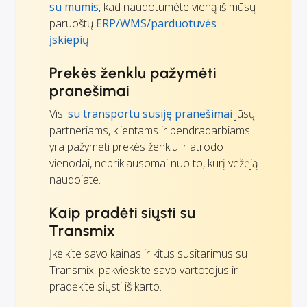
su mumis
, kad naudotumėte vieną iš mūsų
paruoštų
ERP/WMS/parduotuvės
įskiepių
.
Prekės ženklu pažymėti
pranešimai
Visi
su transportu susiję pranešimai
jūsų
partneriams, klientams ir bendradarbiams
yra pažymėti prekės ženklu ir atrodo
vienodai, nepriklausomai nuo to, kurį vežėją
naudojate.
Kaip pradėti siųsti su
Transmix
Įkelkite savo kainas ir kitus susitarimus su
Transmix, pakvieskite savo vartotojus ir
pradėkite siųsti iš karto.