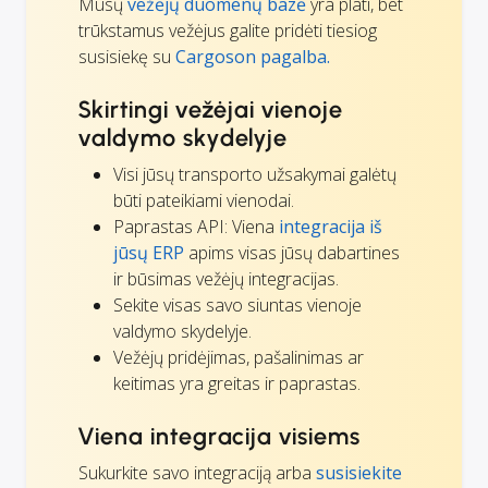
Mūsų
vežėjų duomenų bazė
yra plati, bet
trūkstamus vežėjus galite pridėti tiesiog
susisiekę su
Cargoson pagalba.
Skirtingi vežėjai vienoje
valdymo skydelyje
Visi jūsų transporto užsakymai galėtų
būti pateikiami vienodai.
Paprastas API: Viena
integracija iš
jūsų ERP
apims visas jūsų dabartines
ir būsimas vežėjų integracijas.
Sekite visas savo siuntas vienoje
valdymo skydelyje.
Vežėjų pridėjimas, pašalinimas ar
keitimas yra greitas ir paprastas.
Viena integracija visiems
Sukurkite savo integraciją arba
susisiekite