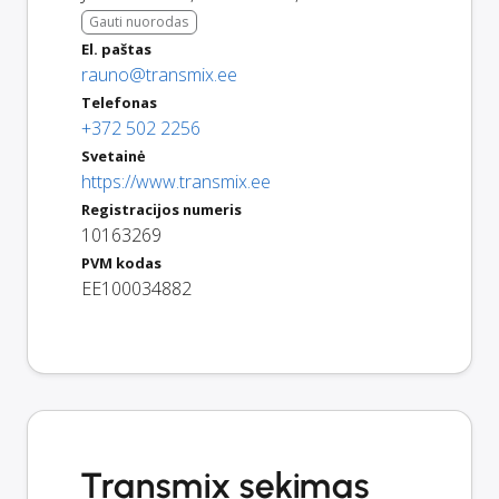
Gauti nuorodas
El. paštas
rauno@transmix.ee
Telefonas
+372 502 2256
Svetainė
https://www.transmix.ee
Registracijos numeris
10163269
PVM kodas
EE100034882
Transmix sekimas