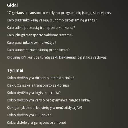
Gidai
17 geriausių transporto valdymo programinių įrangų siuntėjams
Kaip pasirinkti kelių vežėjų siuntimo programinę įrangą?
Kaip atlikti paprastą transporto konkursą?
Kaip įdiegti transporto valdymo sistemą?
Kaip pasirinkti krovinių vežėją?
Kaip automatizuoti siuntų pranešimus?
Krovinių KPI, kuriuos turėtų sekti kiekvienas logistikos vadovas
Tyrimai
Kokio dydžio yra dirbtinio intelekto rinka?
Kiek CO2 išskiria transporto sektorius?
Kokio dydžio yra logistikos rinka?
Kokio dydžio yra verslo programinės įrangos rinka?
Kiek gamybos darbo vietų yra neužpildyta JAV?
Kokio dydžio yra ERP rinka?
Kokia didelė yra gamybos pramonė?