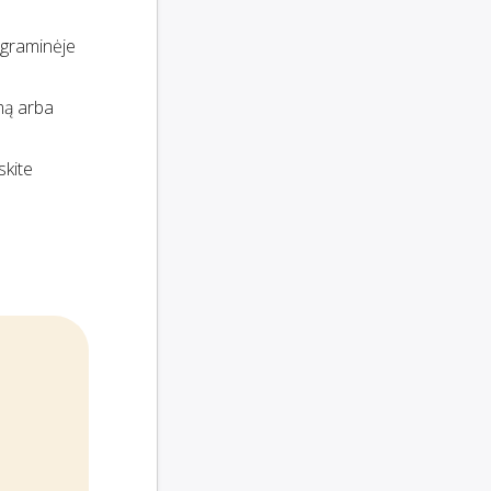
rograminėje
emą arba
iskite