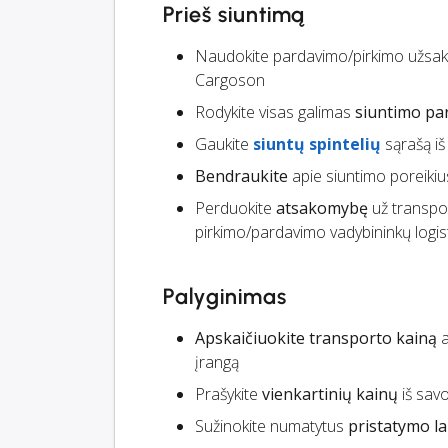
Prieš siuntimą
Naudokite pardavimo/pirkimo užsak
Cargoson
Rodykite visas galimas
siuntimo par
Gaukite
siuntų spintelių
sąrašą iš 
Bendraukite
apie siuntimo poreikiu
Perduokite
atsakomybę
už transpor
pirkimo/pardavimo vadybininkų logist
Palyginimas
Apskaičiuokite transporto kainą
a
įrangą
Prašykite
vienkartinių kainų
iš savo
Sužinokite numatytus
pristatymo la