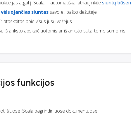
aukite jas atgal į iScala, ir automatiškai atnaujinkite
siuntų būse
e
vėluojančias siuntas
savo el. pašto dėžutėje
ir ataskaitas apie visus jūsų vežėjus
u iš anksto apskaičiuotomis ar iš anksto sutartomis sumomis
ijos funkcijos
juoti šiuose iScala pagrindiniuose dokumentuose: