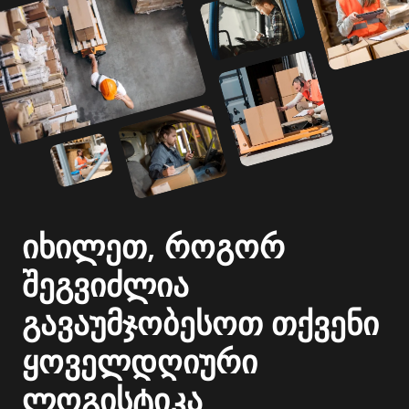
იხილეთ, როგორ
შეგვიძლია
გავაუმჯობესოთ თქვენი
ყოველდღიური
ლოგისტიკა