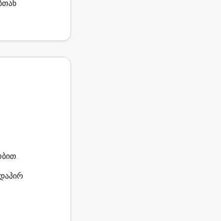
ბთან
ობით.
რდაპირ