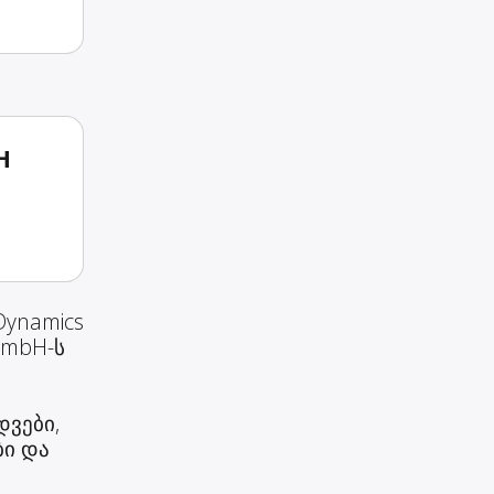
H
Dynamics
 GmbH-ს
დვები,
ბი და