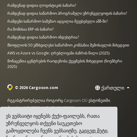
რამდენად დიდია ლოგისტიკის ბაზარი?
რამდენად დიდია საწარმოო პროგრამული უზრუნველყოფის ბაზარი?
რამდენი საწარმოო სამუშაო ადგილია შეუვსებელი აშშ-ში?
რა ზომისაა ERP-ის ბაზარი?
რამდენად დიდია საწარმოო ინდუსტრია?
მსოფლიოს 50 უმსხვილესი საწარმოო კომპანია შემოსავლის მიხედვით
AWS vs Azure vs Google: ღრუბლოვანი ბაზრის წილი (2025)
მონაცემთა ცენტრების რაოდენობა ქვეყნების მიხედვით (ნოემბერი
2025)
ქართული
© 2026 Cargoson.com
რეგისტრირებულია როგორც Cargoson OÜ ესტონეთში.
რეგ No: 14545832. VAT: EE102137680.
ეს ვებსაიტი იყენებს ქუქი-ფაილებს, რათა
სათაო ოფისი: Pärnu mnt. 141, 11314 ტალინი, ესტონეთი
უზრუნველყოს თქვენი საუკეთესო
·
+372 5555 0028
hello@cargoson.com
გამოცდილება ჩვენს ვებსაიტზე.
გაიგეთ მეტი
.