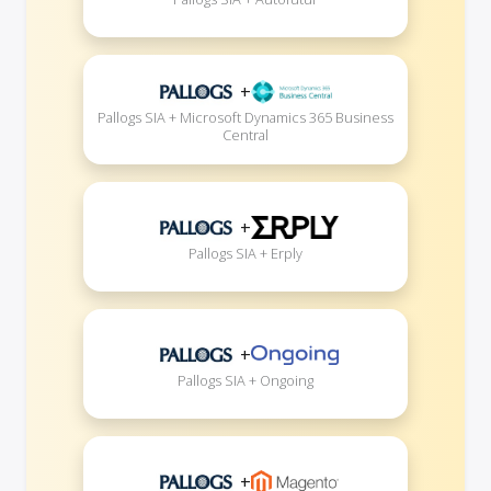
+
Pallogs SIA + Microsoft Dynamics 365 Business
Central
+
Pallogs SIA + Erply
+
Pallogs SIA + Ongoing
+