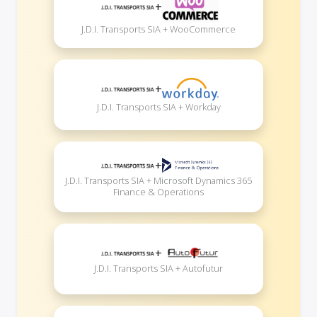
+
J.D.I. Transports SIA + WooCommerce
+
J.D.I. Transports SIA + Workday
+
J.D.I. Transports SIA + Microsoft Dynamics 365
Finance & Operations
+
J.D.I. Transports SIA + Autofutur