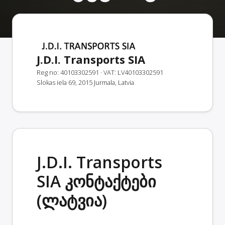
J.D.I. Transports SIA
Reg no: 40103302591
· VAT: LV40103302591
Slokas iela 69, 2015 Jurmala, Latvia
J.D.I. Transports
SIA კონტაქტები
(ლატვია)