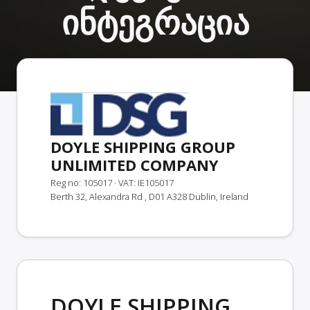
ინტეგრაცია
DOYLE SHIPPING GROUP
UNLIMITED COMPANY
Reg no: 105017
· VAT: IE105017
Berth 32, Alexandra Rd , D01 A328 Dublin, Ireland
DOYLE SHIPPING