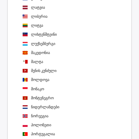
ლატვია
ლიბერია
ლიტვა
ლიხტენშტეინი
ლუქსემბურგი
მაკედონია
მალტა
მენის კუნძული
მოლდოვა
მონაკო
მონტენეგრო
ნიდერლანდები
ნორვეგია
პოლონეთი
პორტუგალია