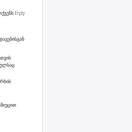
ქვენს Erply
დავებისგან
სთვის
მელსაც
არხის
მიეცით