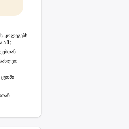
ს, კოლეგებს
ა.შ.)
რეებთან
ანაახლეთ
 ყუთში
ბთან