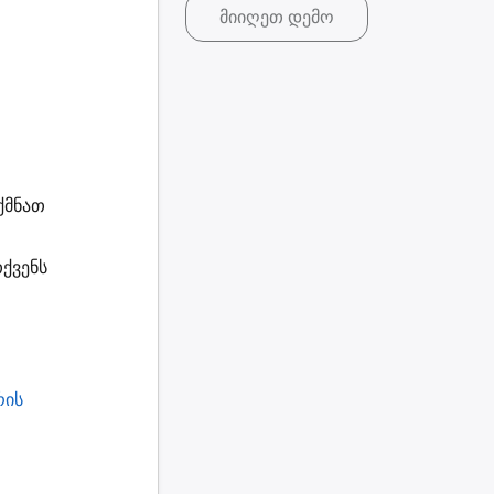
მიიღეთ დემო
ქმნათ
ქვენს
რის