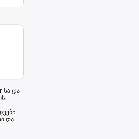
r-სა და
ის.
დვები,
ბი და