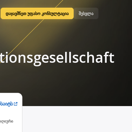
დაჯავშნეთ უფასო კონსულტაცია
შესვლა
tionsgesellschaft
ბსაიტს
დღიური