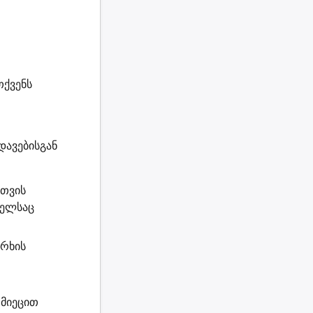
თქვენს
დავებისგან
სთვის
მელსაც
არხის
მიეცით