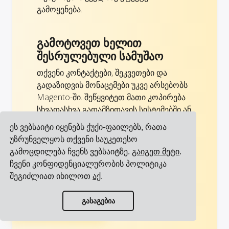
გამოყენება.
გამოტოვეთ ხელით
შესრულებული სამუშაო
თქვენი კონტაქტები, შეკვეთები და
გადაზიდვის მონაცემები უკვე არსებობს
Magento-ში. შეწყვიტეთ მათი კოპირება
სხვადასხვა გადამზიდავის სისტემებში ან
ელფოსტით გაგზავნა.
ეს ვებსაიტი იყენებს ქუქი-ფაილებს, რათა
უზრუნველყოს თქვენი საუკეთესო
ამის ნაცვლად, გამოიყენეთ ის:
გამოცდილება ჩვენს ვებსაიტზე.
გაიგეთ მეტი
.
დააინტეგრირეთ Magento Cargoson-თან
ჩვენი კონფიდენციალურობის პოლიტიკა
და თქვენი მონაცემები ავტომატურად
შეგიძლიათ იხილოთ
აქ
.
გაიცვლება თქვენს ყველა
გადამზიდავთან! ეს ასევე თავიდან
ნახეთ ყველა ინტეგრაცია
გასაგებია
აგაცილებთ ადამიანურ შეცდომებს.
ნახეთ ყველა გადამზიდავი