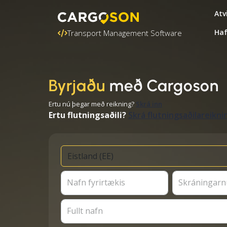
Atv
Ha
Transport Management Software
Byrjaðu
með Cargoson
Ertu nú þegar með reikning?
Skrá inn
Ertu flutningsaðili?
Skrá flutningsaðilareikni
Nafn fyrirtækis
Skráningar
Fullt nafn