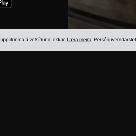
u upplifunina á vefsíðunni okkar.
Læra meira
. Persónuverndarstef
Tilföng
Vara
ir
Blogg
Flutningsstjórnunarkerfi
Tilvísanir
Hugbúnaður fyrir stjórnun
ir
farmgjalda
Samþættingar
flutningsaðila
Hugbúnaður fyrir stjórnun
rir málm-
farmgjaldsálaga