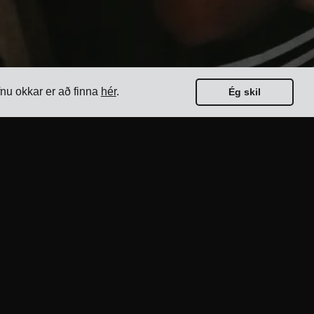
nu okkar er að finna
hér
.
Ég skil
Leiðbeiningar
17 bestu flutningsstjórnunarkerfin fyrir
sendendur
Hvernig á að velja fjölflutningshugbúnað?
Hvernig á að framkvæma einfalt
flutningsútboð?