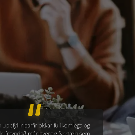
uppfyllir þarfir okkar fullkomlega og
kki ímyndað mér hvernig fyrirtæki sem