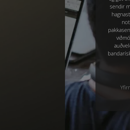
sendir m
hagnast 
not
pakkasen
viðmó
auðvel
bandarís
Yfir