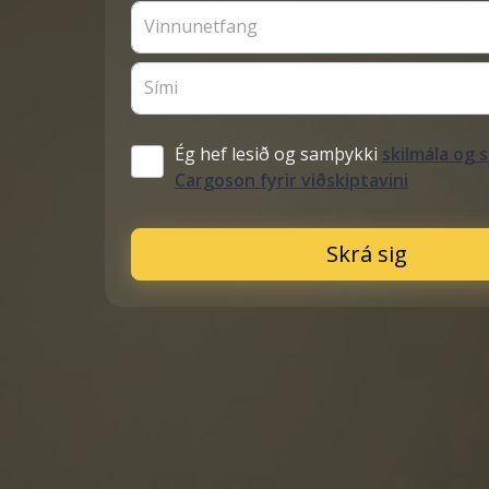
Vinnunetfang
Sími
Ég hef lesið og samþykki
skilmála og s
Cargoson fyrir viðskiptavini
Skrá sig