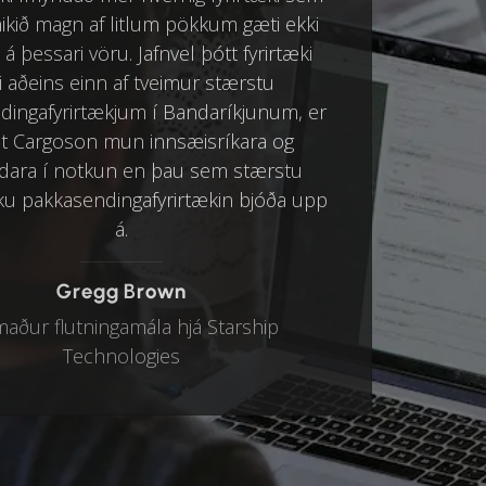
ikið magn af litlum pökkum gæti ekki
á þessari vöru. Jafnvel þótt fyrirtæki
i aðeins einn af tveimur stærstu
dingafyrirtækjum í Bandaríkjunum, er
t Cargoson mun innsæisríkara og
dara í notkun en þau sem stærstu
ku pakkasendingafyrirtækin bjóða upp
á.
Gregg Brown
maður flutningamála hjá Starship
Technologies