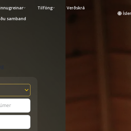
innugreinar
Tilföng
Verðskrá
Ísl
fðu samband
ng
númer