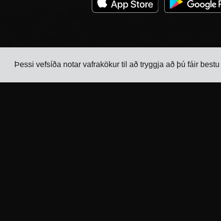
Þessi vefsíða notar vafrakökur til að tryggja að þú fáir best
Fyrirtæki
Atvinnugreinar
Eftirfylgni
Flutningsstjórnunarkerfi fyr
raftækjaframleiðendur
Verðskrá
Flutningsstjórnunarkerfi fyr
Viðskiptavinasögur
efnaframleiðendur
Hafðu samband
Flutningsstjórnunarkerfi fy