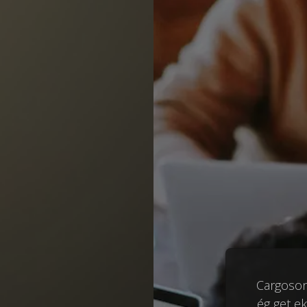
Cargoson 
ég get e