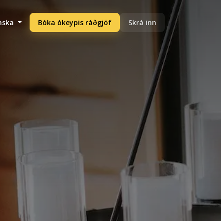
enska
Bóka ókeypis ráðgjöf
Skrá inn