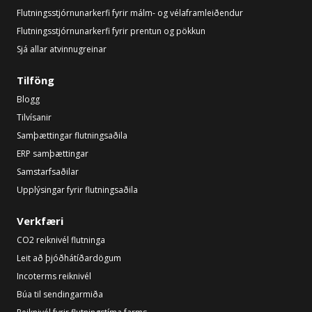
Flutningsstjórnunarkerfi fyrir málm- og vélaframleiðendur
Flutningsstjórnunarkerfi fyrir prentun og pökkun
Sjá allar atvinnugreinar
Tilföng
Blogg
Tilvísanir
Samþættingar flutningsaðila
ERP samþættingar
Samstarfsaðilar
Upplýsingar fyrir flutningsaðila
Verkfæri
CO2 reiknivél flutninga
Leit að þjóðhátíðardögum
Incoterms reiknivél
Búa til sendingarmiða