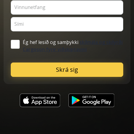
Vinnunetfang
Sími
Ég hef lesið og samþykki
skilmála og skilyrði
Cargoson fyrir viðskiptavini
Skrá sig