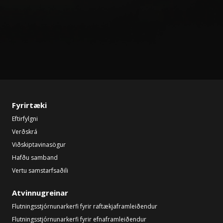
Fyrirtæki
Eftirfylgni
Verðskrá
Viðskiptavinasögur
Hafðu samband
Vertu samstarfsaðili
Atvinnugreinar
Flutningsstjórnunarkerfi fyrir raftækjaframleiðendur
Flutningsstjórnunarkerfi fyrir efnaframleiðendur