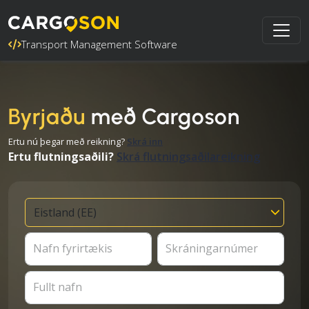
Transport Management Software
Byrjaðu
með Cargoson
Ertu nú þegar með reikning?
Skrá inn
Ertu flutningsaðili?
Skrá flutningsaðilareikning
Nafn fyrirtækis
Skráningarnúmer
Fullt nafn