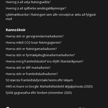
Hvernig á að velja flutningsaðila?
Hvernig á að sjálfvirka sendingatilkynningar?
Lykilmælikvarðar í flutningum sem allir vörustjórar ættu að fylgjast
með
Rannsóknir
Hversu stór er gervigreindarmarkaðurinn?
Hversu mikið CO2 losar flutningageirinn?
Hversu stór er flutningamarkaðurinn?
Hversu stór er fyrirtækjahugbúnaðarmarkaðurinn?
Hversu mörg framleiðslustörf eru ófyllt í Bandaríkjunum?
Hversu stór er ERP markaðurinn?
Hversu stór er framleiðsluiðnaðurinn?
50 stærstu framleiðslufyrirtæki heims eftir tekjum
AWS vs Azure vs Google: Markaðshlutdeild skýjaþjónustu (2025)
Fjöldi gagnasafna eftir löndum (nóvember 2025)