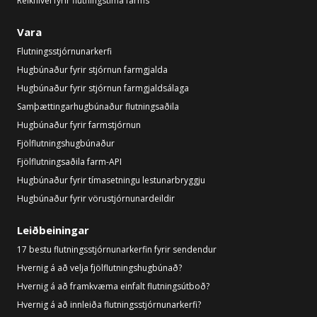
Reiknivél fyrir flutningstíma farms
Vara
Flutningsstjórnunarkerfi
Hugbúnaður fyrir stjórnun farmgjalda
Hugbúnaður fyrir stjórnun farmgjaldsálaga
Samþættingarhugbúnaður flutningsaðila
Hugbúnaður fyrir farmstjórnun
Fjölflutningshugbúnaður
Fjölflutningsaðila farm-API
Hugbúnaður fyrir tímasetningu lestunarbryggju
Hugbúnaður fyrir vörustjórnunardeildir
Leiðbeiningar
17 bestu flutningsstjórnunarkerfin fyrir sendendur
Hvernig á að velja fjölflutningshugbúnað?
Hvernig á að framkvæma einfalt flutningsútboð?
Hvernig á að innleiða flutningsstjórnunarkerfi?