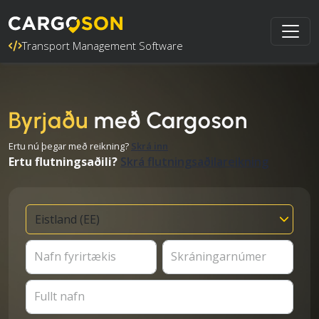
Transport Management Software
Byrjaðu
með Cargoson
Ertu nú þegar með reikning?
Skrá inn
Ertu flutningsaðili?
Skrá flutningsaðilareikning
Nafn fyrirtækis
Skráningarnúmer
Fullt nafn