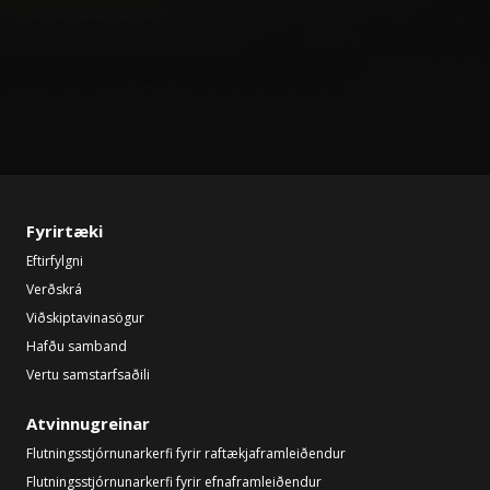
Fyrirtæki
Eftirfylgni
Verðskrá
Viðskiptavinasögur
Hafðu samband
Vertu samstarfsaðili
Atvinnugreinar
Flutningsstjórnunarkerfi fyrir raftækjaframleiðendur
Flutningsstjórnunarkerfi fyrir efnaframleiðendur