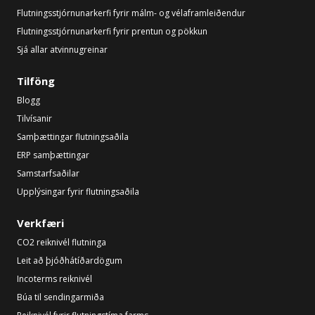
Flutningsstjórnunarkerfi fyrir málm- og vélaframleiðendur
Flutningsstjórnunarkerfi fyrir prentun og pökkun
Sjá allar atvinnugreinar
Tilföng
Blogg
Tilvísanir
Samþættingar flutningsaðila
ERP samþættingar
Samstarfsaðilar
Upplýsingar fyrir flutningsaðila
Verkfæri
CO2 reiknivél flutninga
Leit að þjóðhátíðardögum
Incoterms reiknivél
Búa til sendingarmiða