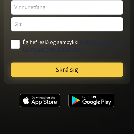
Vinnunetfang
Sími
Ég hef lesið og samþykki
skilmála og skilyrði
Cargoson fyrir viðskiptavini
Skrá sig