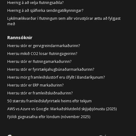
Hvernig á að velja flutningsaðila?
Hvernig á að sjálfvirka sendingatilkynningar?
Lykilmælikvarðar í flutningum sem allir vörustjórar ættu að fylgjast
með
Rannsóknir
Hversu stór er gervigreindarmarkaðurinn?
Hversu mikið CO2 losar flutningageirinn?
Hversu stór er flutningamarkaðurinn?
Hversu stór er fyrirtækjahugbúnaðarmarkaðurinn?
Hversu mörg framleiðslustörf eru ófyllt í Bandaríkjunum?
Hversu stór er ERP markaðurinn?
Hversu stór er framleiðsluiðnaðurinn?
50 stærstu framleiðslufyrirtæki heims eftir tekjum
AWS vs Azure vs Google: Markaðshlutdeild skýjaþjónustu (2025)
Fjöldi gagnasafna eftir löndum (nóvember 2025)