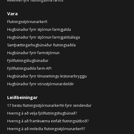
Reiknivél fyrir flutningstíma farms
Vara
Flutningsstjórnunarkerfi
Hugbúnaður fyrir stjórnun farmgjalda
Hugbúnaður fyrir stjórnun farmgjaldsálaga
Samþættingarhugbúnaður flutningsaðila
Hugbúnaður fyrir farmstjórnun
Fjölflutningshugbúnaður
Fjölflutningsaðila farm-API
Hugbúnaður fyrir tímasetningu lestunarbryggju
Hugbúnaður fyrir vörustjórnunardeildir
Leiðbeiningar
17 bestu flutningsstjórnunarkerfin fyrir sendendur
Hvernig á að velja fjölflutningshugbúnað?
Hvernig á að framkvæma einfalt flutningsútboð?
Hvernig á að innleiða flutningsstjórnunarkerfi?