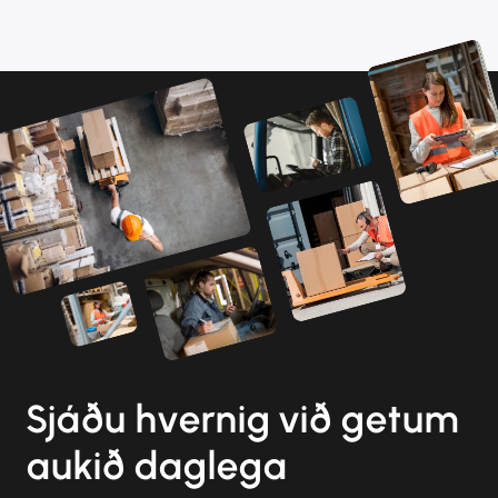
Sjáðu hvernig við getum
aukið daglega