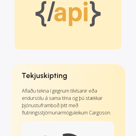
Tekjuskipting
Aflaðu tekna í gegnum tilvísanir eða
endursölu á sama tíma og þú stækkar
þjónustuframboð þitt með
flutningsstjórnunarmöguleikum Cargoson.