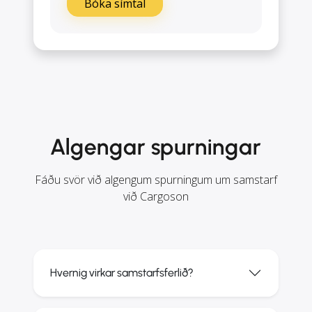
Bóka símtal
Algengar spurningar
Fáðu svör við algengum spurningum um samstarf
við Cargoson
Hvernig virkar samstarfsferlið?