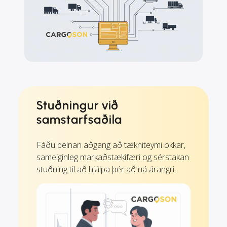
Stuðningur við
samstarfsaðila
Fáðu beinan aðgang að tækniteymi okkar,
sameiginleg markaðstækifæri og sérstakan
stuðning til að hjálpa þér að ná árangri.