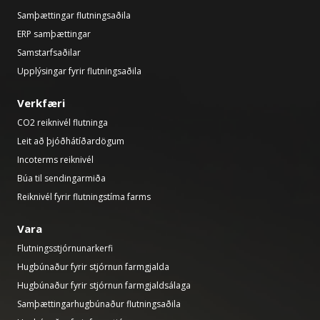
Samþættingar flutningsaðila
ERP samþættingar
Samstarfsaðilar
Upplýsingar fyrir flutningsaðila
Verkfæri
CO2 reiknivél flutninga
Leit að þjóðhátíðardögum
Incoterms reiknivél
Búa til sendingarmiða
Reiknivél fyrir flutningstíma farms
Vara
Flutningsstjórnunarkerfi
Hugbúnaður fyrir stjórnun farmgjalda
Hugbúnaður fyrir stjórnun farmgjaldsálaga
Samþættingarhugbúnaður flutningsaðila