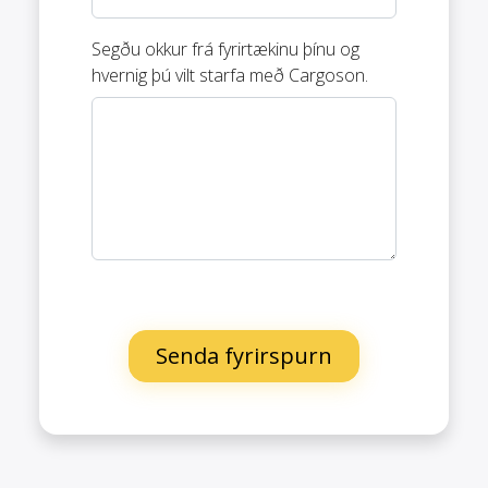
Segðu okkur frá fyrirtækinu þínu og
hvernig þú vilt starfa með Cargoson.