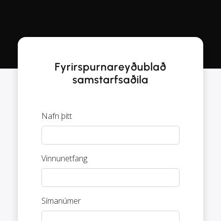
Fyrirspurnareyðublað
samstarfsaðila
Nafn þitt
Vinnunetfang
Símanúmer