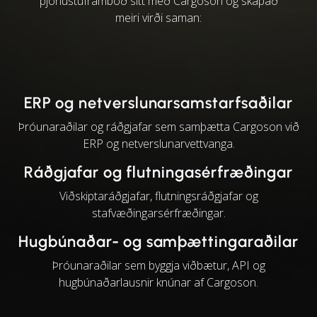
þjónustuframboð sitt með Cargoson og skapað
meiri virði saman:
ERP og netverslunarsamstarfsaðilar
Þróunaraðilar og ráðgjafar sem samþætta Cargoson við
ERP og netverslunarvettvanga.
Ráðgjafar og flutningasérfræðingar
Viðskiptaráðgjafar, flutningsráðgjafar og
stafvæðingarsérfræðingar.
Hugbúnaðar- og samþættingaraðilar
Þróunaraðilar sem byggja viðbætur, API og
hugbúnaðarlausnir knúnar af Cargoson.