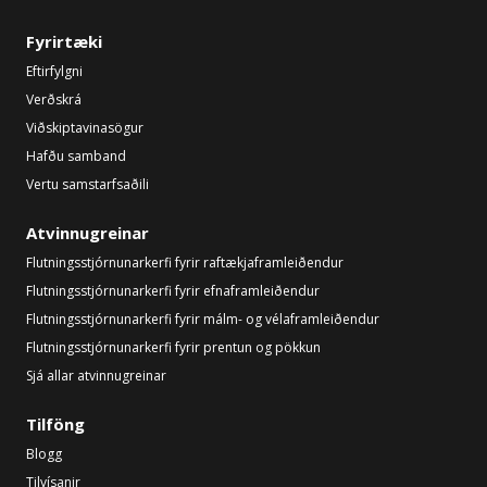
Fyrirtæki
Eftirfylgni
Verðskrá
Viðskiptavinasögur
Hafðu samband
Vertu samstarfsaðili
Atvinnugreinar
Flutningsstjórnunarkerfi fyrir raftækjaframleiðendur
Flutningsstjórnunarkerfi fyrir efnaframleiðendur
Flutningsstjórnunarkerfi fyrir málm- og vélaframleiðendur
Flutningsstjórnunarkerfi fyrir prentun og pökkun
Sjá allar atvinnugreinar
Tilföng
Blogg
Tilvísanir