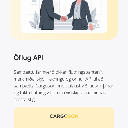
Öflug API
Samþættu farmverð okkar, flutningspantanir,
merkimiða, skjöl, rakningu og önnur API til að
samþætta Cargoson hnökralaust við lausnir þínar
og taktu flutningsstjórnun viðskiptavina þinna á
næsta stig.