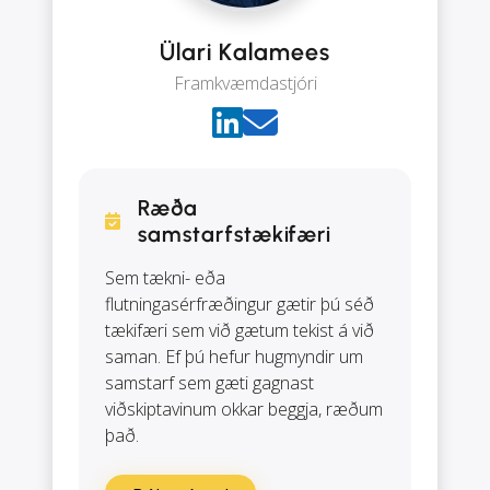
Ülari Kalamees
Framkvæmdastjóri
Ræða
samstarfstækifæri
Sem tækni- eða
flutningasérfræðingur gætir þú séð
tækifæri sem við gætum tekist á við
saman. Ef þú hefur hugmyndir um
samstarf sem gæti gagnast
viðskiptavinum okkar beggja, ræðum
það.