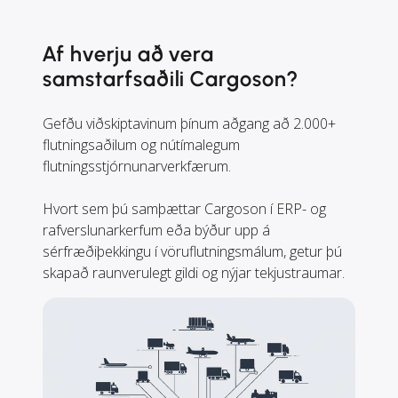
Af hverju að vera
samstarfsaðili Cargoson?
Gefðu viðskiptavinum þínum aðgang að 2.000+
flutningsaðilum og nútímalegum
flutningsstjórnunarverkfærum.
Hvort sem þú samþættar Cargoson í ERP- og
rafverslunarkerfum eða býður upp á
sérfræðiþekkingu í vöruflutningsmálum, getur þú
skapað raunverulegt gildi og nýjar tekjustraumar.