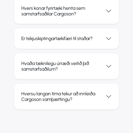
Hvers konar fyrirtæki henta sem
samstarfsaðilar Cargoson?
Er tekjuskiptingartækifæri til staðar?
Hvaða tæknilegu úrræði veitið þið
samstarfsaðilum?
Hversu langan tíma tekur að innleiða
Cargoson samþættingu?