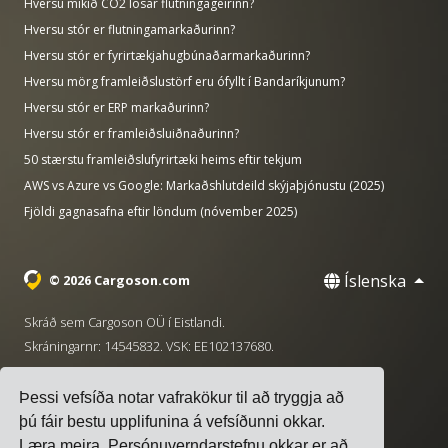
Hversu mikið CO2 losar flutningageirinn?
Hversu stór er flutningamarkaðurinn?
Hversu stór er fyrirtækjahugbúnaðarmarkaðurinn?
Hversu mörg framleiðslustörf eru ófyllt í Bandaríkjunum?
Hversu stór er ERP markaðurinn?
Hversu stór er framleiðsluiðnaðurinn?
50 stærstu framleiðslufyrirtæki heims eftir tekjum
AWS vs Azure vs Google: Markaðshlutdeild skýjaþjónustu (2025)
Fjöldi gagnasafna eftir löndum (nóvember 2025)
Íslenska
© 2026 Cargoson.com
Skráð sem Cargoson OÜ í Eistlandi.
Skráningarnr: 14545832. VSK: EE102137680.
Höfuðstöðvar: Pärnu mnt. 141, 11314 Tallinn, Eistland
Þessi vefsíða notar vafrakökur til að tryggja að
·
+372 5555 0028
hello@cargoson.com
þú fáir bestu upplifunina á vefsíðunni okkar.
Læra meira
. Persónuverndarstefnu okkar er að