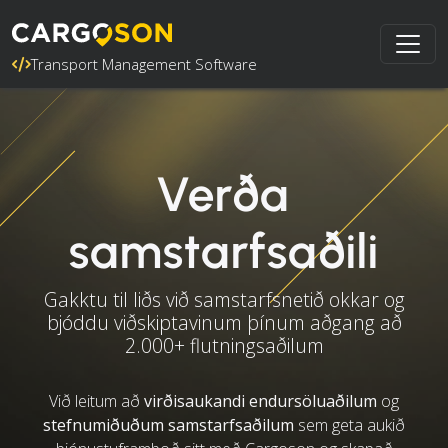
Transport Management Software
Verða
samstarfsaðili
Gakktu til liðs við samstarfsnetið okkar og
bjóddu viðskiptavinum þínum aðgang að
2.000+ flutningsaðilum
Við leitum að
virðisaukandi endursöluaðilum
og
stefnumiðuðum samstarfsaðilum
sem geta aukið