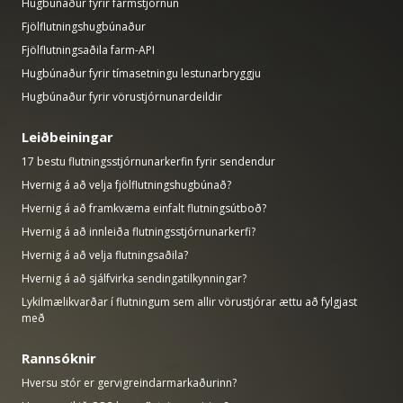
Hugbúnaður fyrir farmstjórnun
Fjölflutningshugbúnaður
Fjölflutningsaðila farm-API
Hugbúnaður fyrir tímasetningu lestunarbryggju
Hugbúnaður fyrir vörustjórnunardeildir
Leiðbeiningar
17 bestu flutningsstjórnunarkerfin fyrir sendendur
Hvernig á að velja fjölflutningshugbúnað?
Hvernig á að framkvæma einfalt flutningsútboð?
Hvernig á að innleiða flutningsstjórnunarkerfi?
Hvernig á að velja flutningsaðila?
Hvernig á að sjálfvirka sendingatilkynningar?
Lykilmælikvarðar í flutningum sem allir vörustjórar ættu að fylgjast
með
Rannsóknir
Hversu stór er gervigreindarmarkaðurinn?