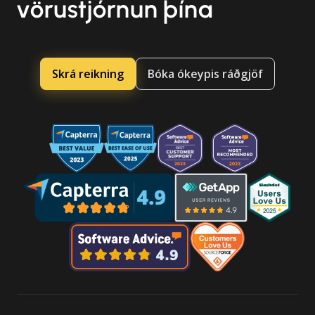
vörustjórnun þína
Skrá reikning
Bóka ókeypis ráðgjöf