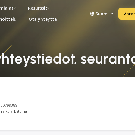
mialat
Resurssit
Suomi
Vara
noittelu
Ota yhteyttä
hteystiedot, seurant
E100799389
a küla, Estonia