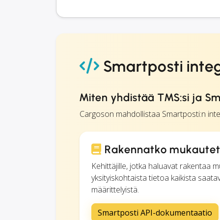
Smartposti inte
Miten yhdistää TMS:si ja Sm
Cargoson mahdollistaa Smartposti:n int
Rakennatko mukautett
Kehittäjille, jotka haluavat rakenta
yksityiskohtaista tietoa kaikista saata
määrittelyistä.
Smartposti API-dokumentaatio