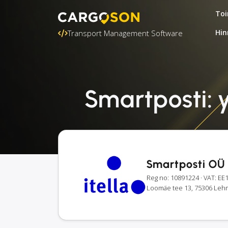
Toi
Hin
Transport Management Software
Smartposti: y
Smartposti OÜ
Reg no: 10891224
· VAT: E
Loomäe tee 13, 75306 Lehmj