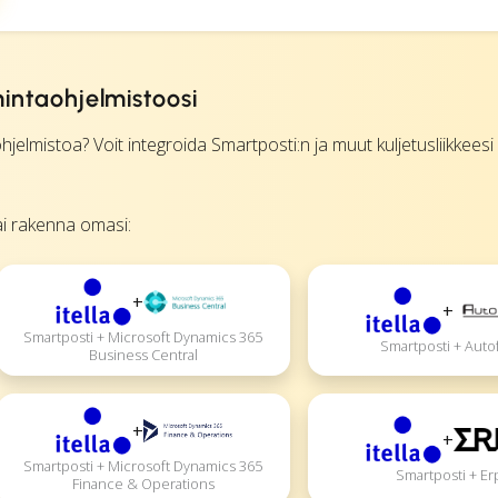
mintaohjelmistoosi
elmistoa? Voit integroida Smartposti:n ja muut kuljetusliikkees
tai rakenna omasi:
+
+
Smartposti + Microsoft Dynamics 365
Smartposti + Auto
Business Central
+
+
Smartposti + Microsoft Dynamics 365
Smartposti + Er
Finance & Operations