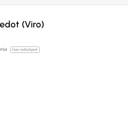
edot (Viro)
onia
Hae reittiohjeet