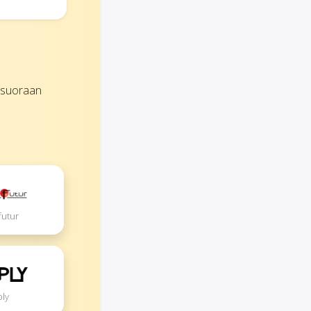
i suoraan
futur
ply