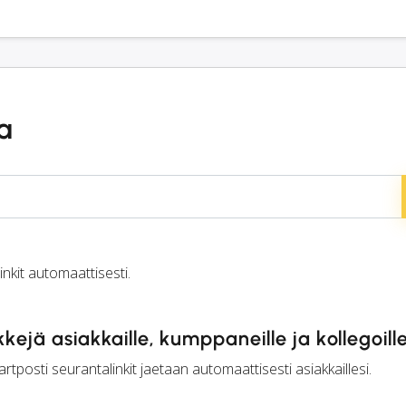
a
kit automaattisesti.
kejä asiakkaille, kumppaneille ja kollegoill
rtposti seurantalinkit jaetaan automaattisesti asiakkaillesi.