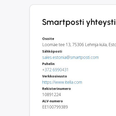
Smartposti yhteysti
Osoite
Loomäe tee 13
,
75306
Lehmja küla
,
Est
Sähköposti
sales.estonia@smartposti.com
Puhelin
+372 6990431
Verkkosivusto
https://www.itella.com
Rekisterinumero
10891224
ALV-numero
EE100799389