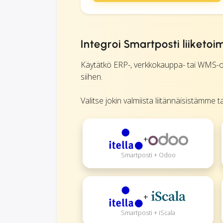
Integroi Smartposti liiketoi
Käytätkö ERP-, verkkokauppa- tai WMS-ohj
siihen.
Valitse jokin valmiista liitännäisistämme 
+
Smartposti + Odoo
+
Smartposti + iScala