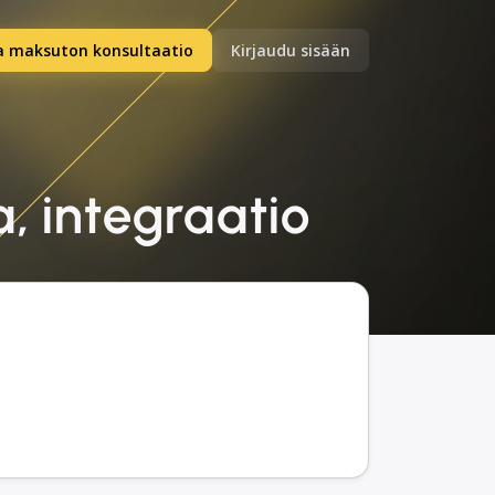
a maksuton konsultaatio
Kirjaudu sisään
a, integraatio