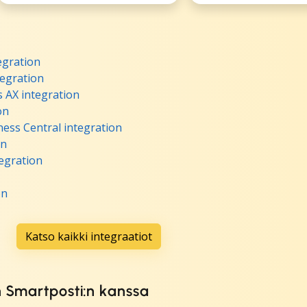
gration
tegration
 AX integration
on
ess Central integration
on
tegration
on
Katso kaikki integraatiot
n Smartposti:n kanssa