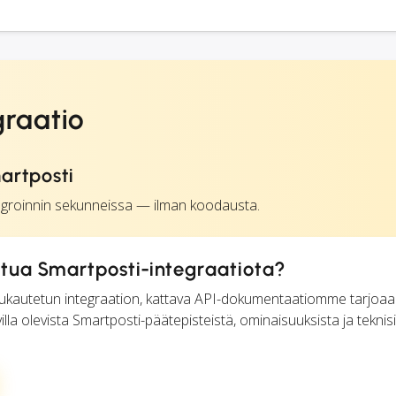
graatio
artposti
egroinnin sekunneissa — ilman koodausta.
ua Smartposti-integraatiota?
a mukautetun integraation, kattava API-dokumentaatiomme tarjoaa
villa olevista Smartposti-päätepisteistä, ominaisuuksista ja teknis