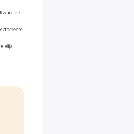
oftware de
irectamente
e elija