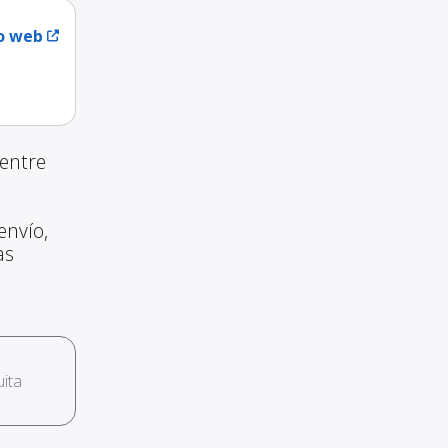
io web
entre
envío,
as
ita