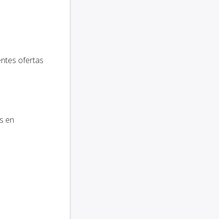
entes ofertas
s en