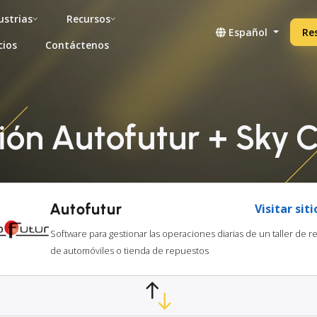
ustrias
Recursos
Español
Re
cios
Contáctenos
ión Autofutur + Sky
Autofutur
Visitar sit
Software para gestionar las operaciones diarias de un taller de r
de automóviles o tienda de repuestos