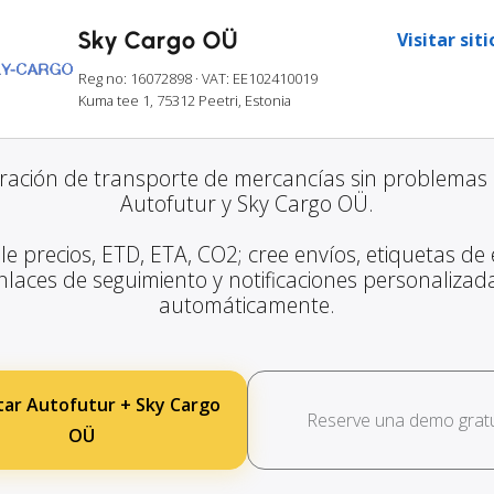
Sky Cargo OÜ
Visitar sit
Reg no: 16072898
· VAT: EE102410019
Kuma tee 1, 75312 Peetri, Estonia
gración de transporte de mercancías sin problemas 
Autofutur y Sky Cargo OÜ.
le precios, ETD, ETA, CO2; cree envíos, etiquetas de 
nlaces de seguimiento y notificaciones personalizad
automáticamente.
ar Autofutur + Sky Cargo
Reserve una demo gratu
OÜ