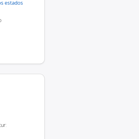
os estados
o
ur: