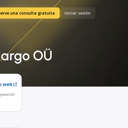
serve una consulta gratuita
Iniciar sesión
 Cargo OÜ
io web
eparación