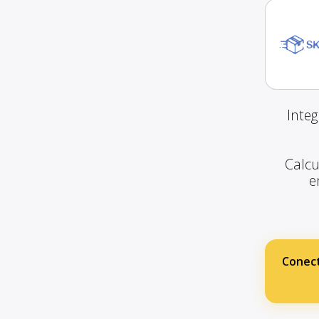
Inte
Calcu
e
Conect