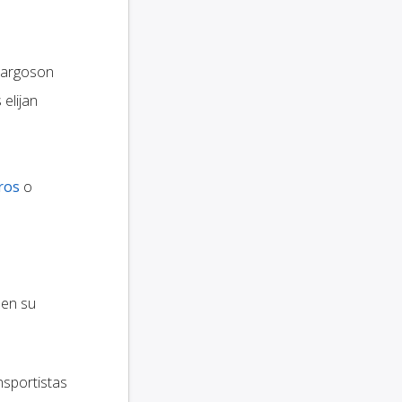
Cargoson
elijan
ros
o
 en su
nsportistas