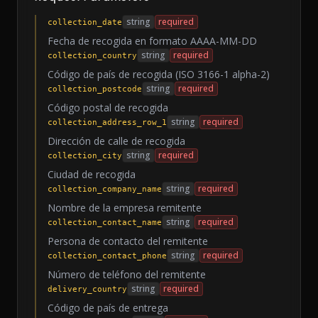
string
required
collection_date
Fecha de recogida en formato AAAA-MM-DD
string
required
collection_country
Código de país de recogida (ISO 3166-1 alpha-2)
string
required
collection_postcode
Código postal de recogida
string
required
collection_address_row_1
Dirección de calle de recogida
string
required
collection_city
Ciudad de recogida
string
required
collection_company_name
Nombre de la empresa remitente
string
required
collection_contact_name
Persona de contacto del remitente
string
required
collection_contact_phone
Número de teléfono del remitente
string
required
delivery_country
Código de país de entrega