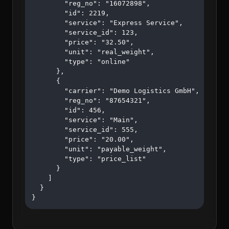
        "reg_no": "16072898",

        "id": 2219,

        "service": "Express Service",

        "service_id": 123,

        "price": "32.50",

        "unit": "real_weight",

        "type": "online"

      },

      {

        "carrier": "Demo Logistics GmbH",

        "reg_no": "87654321",

        "id": 456,

        "service": "Main",

        "service_id": 555,

        "price": "20.00",

        "unit": "payable_weight",

        "type": "price_list"

      }

    ]

  }

}