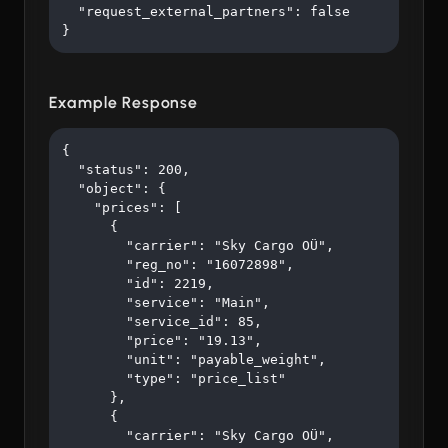
  "request_external_partners": false

}
Example Response
{

  "status": 200,

  "object": {

    "prices": [

      {

        "carrier": "Sky Cargo OÜ",

        "reg_no": "16072898",

        "id": 2219,

        "service": "Main",

        "service_id": 85,

        "price": "19.13",

        "unit": "payable_weight",

        "type": "price_list"

      },

      {

        "carrier": "Sky Cargo OÜ",
