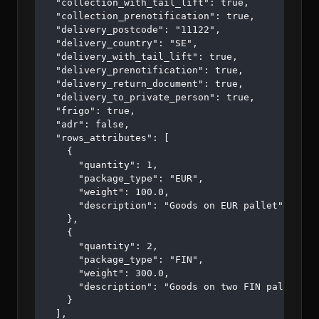
  "collection_with_tail_lift": true,

  "collection_prenotification": true,

  "delivery_postcode": "11122",

  "delivery_country": "SE",

  "delivery_with_tail_lift": true,

  "delivery_prenotification": true,

  "delivery_return_document": true,

  "delivery_to_private_person": true,

  "frigo": true,

  "adr": false,

  "rows_attributes": [

    {

      "quantity": 1,

      "package_type": "EUR",

      "weight": 100.0,

      "description": "Goods on EUR pallet"

    },

    {

      "quantity": 2,

      "package_type": "FIN",

      "weight": 300.0,

      "description": "Goods on two FIN pallets"

    }

  ],
