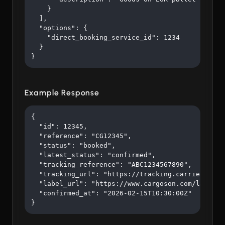
    }

  ],

  "options": {

    "direct_booking_service_id": 1234

  }

}
Example Response
{

  "id": 12345,

  "reference": "CG12345",

  "status": "booked",

  "latest_status": "confirmed",

  "tracking_reference": "ABC1234567890",

  "tracking_url": "https://tracking.carrier.com/A
  "label_url": "https://www.cargoson.com/labels/a
  "confirmed_at": "2026-02-15T10:30:00Z"

}