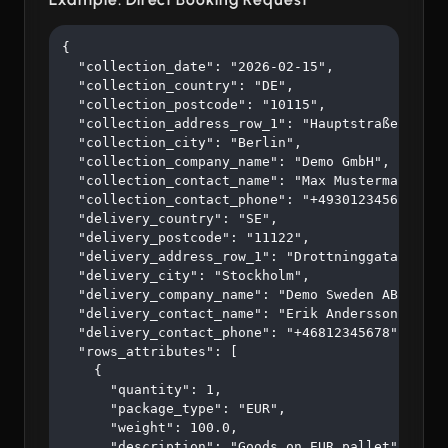
{

  "collection_date": "2026-02-15",

  "collection_country": "DE",

  "collection_postcode": "10115",

  "collection_address_row_1": "Hauptstraße 123",

  "collection_city": "Berlin",

  "collection_company_name": "Demo GmbH",

  "collection_contact_name": "Max Mustermann",

  "collection_contact_phone": "+4930123456",

  "delivery_country": "SE",

  "delivery_postcode": "11122",

  "delivery_address_row_1": "Drottninggatan 45",

  "delivery_city": "Stockholm",

  "delivery_company_name": "Demo Sweden AB",

  "delivery_contact_name": "Erik Andersson",

  "delivery_contact_phone": "+46812345678",

  "rows_attributes": [

    {

      "quantity": 1,

      "package_type": "EUR",

      "weight": 100.0,

      "description": "Goods on EUR pallet"
