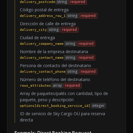
string
required
delivery_postcode
Código postal de entrega
string
required
delivery_address_row_1
Dirección de calle de entrega
string
required
delivery_city
Ciudad de entrega
string
required
delivery_company_name
Nombre de la empresa destinataria
string
required
delivery_contact_name
Persona de contacto del destinatario
string
required
delivery_contact_phone
Número de teléfono del destinatario
array
required
rows_attributes
Array de paquetes/palés con cantidad, tipo de
paquete, peso y descripción
integer
options[direct_booking_service_id]
ID de servicio de Sky Cargo OÜ para reserva
directa
Example: Direct Booking Request