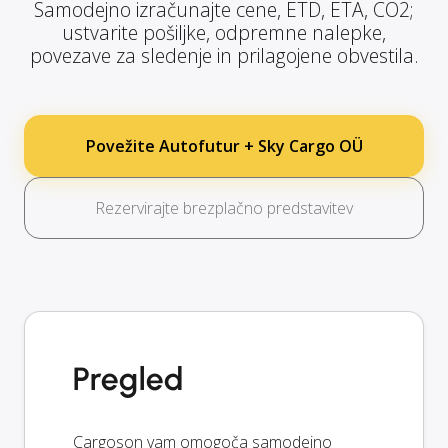
Samodejno izračunajte cene, ETD, ETA, CO2;
ustvarite pošiljke, odpremne nalepke,
povezave za sledenje in prilagojene obvestila.
Povežite Autofutur + Sky Cargo OÜ
Rezervirajte brezplačno predstavitev
Pregled
Cargoson vam omogoča samodejno