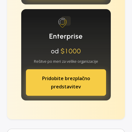
Enterprise
od
$1000
Rešitve po meri za velike organizacije
Pridobite brezplačno
predstavitev