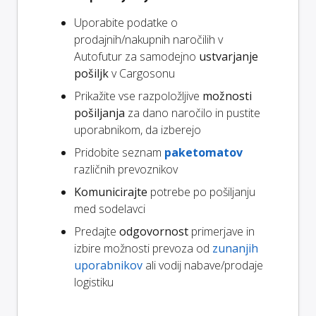
Uporabite podatke o
prodajnih/nakupnih naročilih v
Autofutur za samodejno
ustvarjanje
pošiljk
v Cargosonu
Prikažite vse razpoložljive
možnosti
pošiljanja
za dano naročilo in pustite
uporabnikom, da izberejo
Pridobite seznam
paketomatov
različnih prevoznikov
Komunicirajte
potrebe po pošiljanju
med sodelavci
Predajte
odgovornost
primerjave in
izbire možnosti prevoza od
zunanjih
uporabnikov
ali vodij nabave/prodaje
logistiku