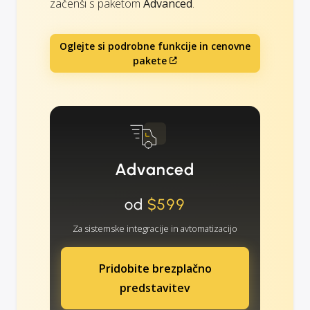
začenši s paketom
Advanced
.
Oglejte si podrobne funkcije in cenovne
pakete
Advanced
od
$599
Za sistemske integracije in avtomatizacijo
Pridobite brezplačno
predstavitev