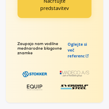
Načrtujte
predstavitev
Zaupajo nam vodilne
Oglejte si
mednarodne blagovne
več
znamke
referenc