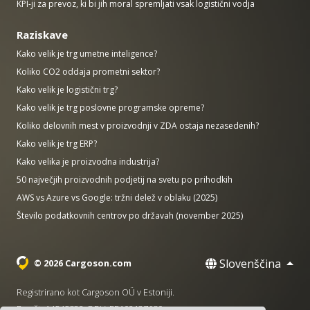
KPI-ji za prevoz, ki bi jih moral spremljati vsak logistični vodja
Raziskave
Kako velik je trg umetne inteligence?
Koliko CO2 oddaja prometni sektor?
Kako velik je logistični trg?
Kako velik je trg poslovne programske opreme?
Koliko delovnih mest v proizvodnji v ZDA ostaja nezasedenih?
Kako velik je trg ERP?
Kako velika je proizvodna industrija?
50 največjih proizvodnih podjetij na svetu po prihodkih
AWS vs Azure vs Google: tržni delež v oblaku (2025)
Število podatkovnih centrov po državah (november 2025)
Slovenščina
© 2026 Cargoson.com
Registrirano kot Cargoson OÜ v Estoniji.
Reg št: 14545832. DDV: EE102137680.