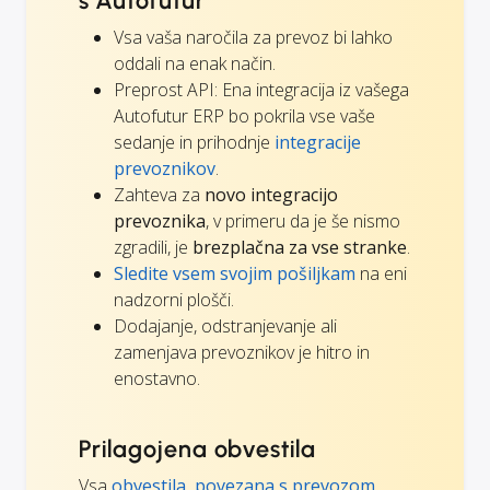
s Autofutur
Vsa vaša naročila za prevoz bi lahko
oddali na enak način.
Preprost API: Ena integracija iz vašega
Autofutur ERP bo pokrila vse vaše
sedanje in prihodnje
integracije
prevoznikov
.
Zahteva za
novo integracijo
prevoznika
, v primeru da je še nismo
zgradili, je
brezplačna za vse stranke
.
Sledite vsem svojim pošiljkam
na eni
nadzorni plošči.
Dodajanje, odstranjevanje ali
zamenjava prevoznikov je hitro in
enostavno.
Prilagojena obvestila
Vsa
obvestila, povezana s prevozom
,