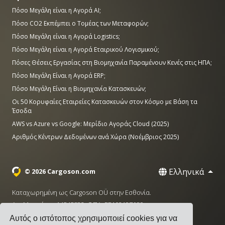
Πόσο Μεγάλη είναι η Αγορά AI;
Πόσο CO2 Εκπέμπει ο Τομέας των Μεταφορών;
Πόσο Μεγάλη είναι η Αγορά Logistics;
Πόσο Μεγάλη είναι η Αγορά Εταιρικού Λογισμικού;
Πόσες Θέσεις Εργασίας στη Βιομηχανία Παραμένουν Κενές στις ΗΠΑ;
Πόσο Μεγάλη Είναι η Αγορά ERP;
Πόσο Μεγάλη Είναι η Βιομηχανία Κατασκευών;
Οι 50 Κορυφαίες Εταιρείες Κατασκευών στον Κόσμο με Βάση τα
Έσοδα
AWS vs Azure vs Google: Μερίδιο Αγοράς Cloud (2025)
Αριθμός Κέντρων Δεδομένων ανά Χώρα (Νοέμβριος 2025)
Ελληνικά
© 2026 Cargoson.com
Καταχωρημένη ως Cargoson OÜ στην Εσθονία.
Αρ. Μητρώου: 14545832. ΦΠΑ: EE102137680.
Αυτός ο ιστότοπος χρησιμοποιεί cookies για να
Έδρα: Pärnu mnt. 141, 11314 Ταλίν, Εσθονία