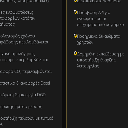
λάσσιες, σιδηροδρομικές)
Ειδοποιήσεις Webhook
έες ενσωματώσεις
Πρόσβαση API για
εταφορέων κατόπιν
ενσωμάτωση με
τήματος
επιχειρηματικό λογισμικό
πολογισμός χρόνου
Προηγμένα δικαιώματα
αράδοσης περιλαμβάνεται
χρηστών
ηχανή τιμολόγησης
Δομημένη εκπαίδευση με
εταφορών περιλαμβάνεται
υποστήριξη έναρξης
λειτουργίας
ναφορά CO₂ περιλαμβάνεται
ατιστικά & αναφορές Excel
υτόματη δημιουργία DGD
ηρωτής τρίτου μέρους
οστήριξη πελατών με τυπικό
LA