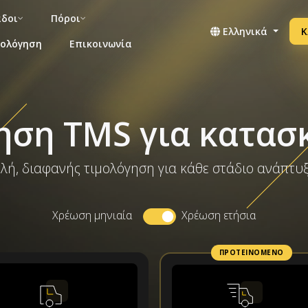
άδοι
Πόροι
Ελληνικά
Κ
μολόγηση
Επικοινωνία
ηση TMS για κατασ
λή, διαφανής τιμολόγηση για κάθε στάδιο ανάπτυ
Χρέωση μηνιαία
Χρέωση ετήσια
ΠΡΟΤΕΙΝΌΜΕΝΟ