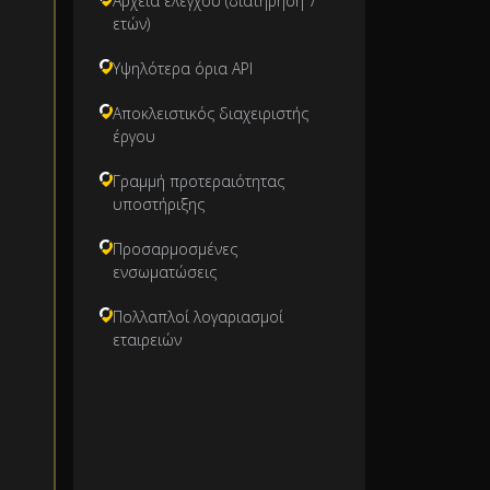
Αρχεία ελέγχου (διατήρηση 7
ετών)
Υψηλότερα όρια API
Αποκλειστικός διαχειριστής
έργου
Γραμμή προτεραιότητας
υποστήριξης
Προσαρμοσμένες
ενσωματώσεις
Πολλαπλοί λογαριασμοί
εταιρειών