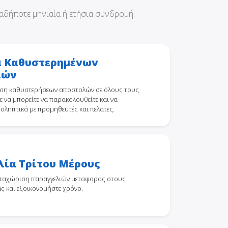
αδήποτε μηνιαία ή ετήσια συνδρομή:
 Καθυστερημένων
λών
ηση καθυστερήσεων αποστολών σε όλους τους
 να μπορείτε να παρακολουθείτε και να
ροληπτικά με προμηθευτές και πελάτες.
λία Τρίτου Μέρους
αταχώριση παραγγελιών μεταφοράς στους
ς και εξοικονομήστε χρόνο.