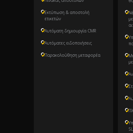
Πίνακας αποστολών
θα
Εκτύπωση & αποστολή
Ν
ετικετών
μ
αι
Αυτόματη δημιουργία CMR
Υ
Αυτόματες ειδοποιήσεις
π
Παρακολούθηση μεταφορέα
Μ
μ
Α
Στ
Α
Πλ
Υπ
S