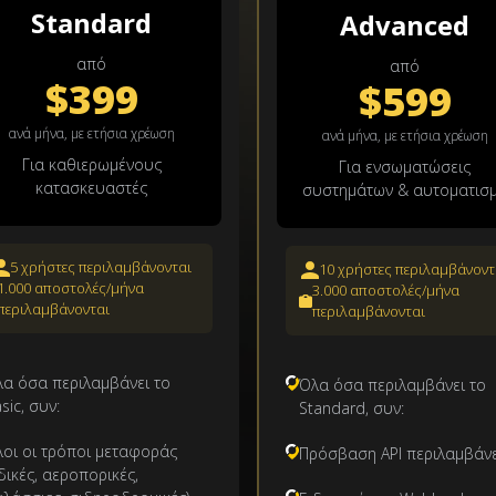
Standard
Advanced
από
από
$399
$599
ανά μήνα, με ετήσια χρέωση
ανά μήνα, με ετήσια χρέωση
Για καθιερωμένους
Για ενσωματώσεις
κατασκευαστές
συστημάτων & αυτοματισ
5 χρήστες περιλαμβάνονται
10 χρήστες περιλαμβάνοντ
1.000 αποστολές/μήνα
3.000 αποστολές/μήνα
περιλαμβάνονται
περιλαμβάνονται
α όσα περιλαμβάνει το
Όλα όσα περιλαμβάνει το
sic, συν:
Standard, συν:
οι οι τρόποι μεταφοράς
Πρόσβαση API περιλαμβάνε
δικές, αεροπορικές,