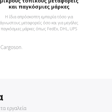
μικρούς τοπικούς μεταφορείς
και παγκόσμιες μάρκες
Η ίδια απρόσκοπτη εμπειρία τόσο για
άγνωστους μεταφορείς όσο και για μεγάλες
παγκόσμιες μάρκες όπως FedEx, DHL, UPS
 Cargoson.
α
ετα εργαλεία