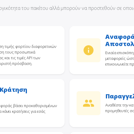
υργικότητα του πακέτου αλλά μπορούν να προστεθούν σε οποι
Αναφορά
Αποστο
ηση τιμής φορτίου διαφορετικών
άση τους προσωπικά
Ενιαία επισκόπ
και τις τιμές API των
μεταφορείς ώστε
χωριστή πρόσβαση.
επικοινωνείτε π
 Κράτηση
Παραγγε
Αναθέστε την κ
αφοράς βάσει προκαθορισμένων
προμηθευτές σα
 κάνει κρατήσεις για εσάς