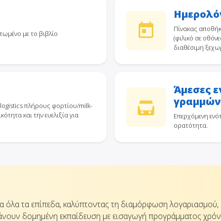
Ημερολό
Πίνακας αποθήκ
τωμένο με το βιβλίο
(φιλικό σε οθό
διαθέσιμη ξεχω
Άμεσες 
γραμμών 
ogistics πλήρους φορτίου/milk-
ικότητα και την ευελιξία για
Επερχόμενη ενό
ορατότητα.
ια όλα τα επίπεδα, καλύπτοντας τη διαμόρφωση λογαριασμού,
μβάνουν δομημένη εκπαίδευση με εισαγωγή προγράμματος χρόν