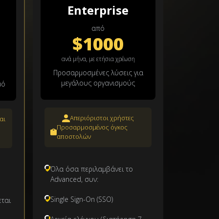
Enterprise
από
$1000
ανά μήνα, με ετήσια χρέωση
Προσαρμοσμένες λύσεις για
μεγάλους οργανισμούς
μό
Απεριόριστοι χρήστες
αι
Προσαρμοσμένος όγκος
αποστολών
Όλα όσα περιλαμβάνει το
Advanced, συν:
Single Sign-On (SSO)
ται