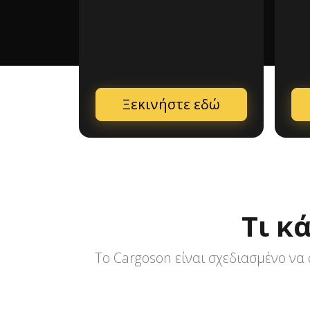
Ξεκινήστε εδώ
Τι κ
Το Cargoson είναι σχεδιασμένο να