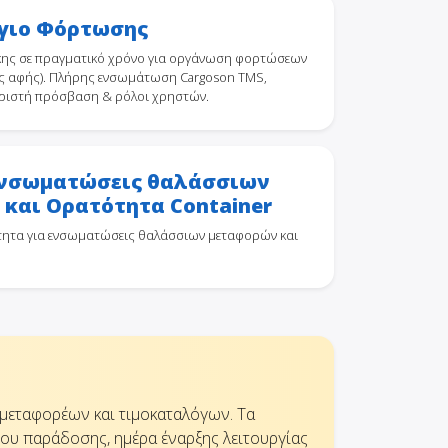
γιο Φόρτωσης
ης σε πραγματικό χρόνο για οργάνωση φορτώσεων
νες αφής). Πλήρης ενσωμάτωση Cargoson TMS,
ριστή πρόσβαση & ρόλοι χρηστών.
ενσωματώσεις θαλάσσιων
και Ορατότητα Container
τητα για ενσωματώσεις θαλάσσιων μεταφορών και
 μεταφορέων και τιμοκαταλόγων. Τα
ου παράδοσης, ημέρα έναρξης λειτουργίας