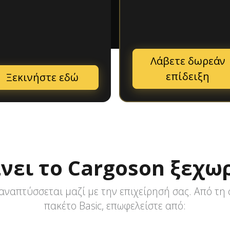
Λάβετε δωρεάν
επίδειξη
Ξεκινήστε εδώ
άνει το Cargoson ξεχω
 αναπτύσσεται μαζί με την επιχείρησή σας. Από τη
πακέτο Basic, επωφελείστε από: