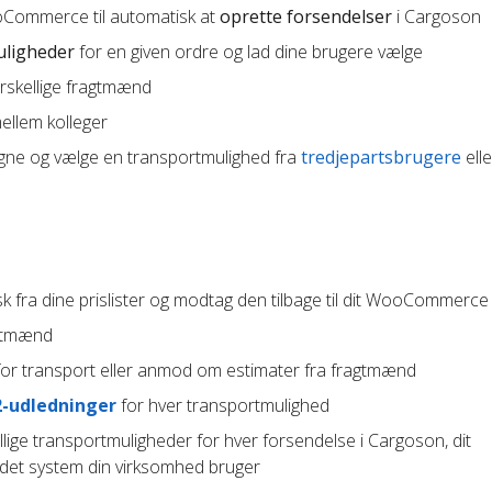
oCommerce til automatisk at
oprette forsendelser
i Cargoson
uligheder
for en given ordre og lad dine brugere vælge
orskellige fragtmænd
llem kolleger
gne og vælge en transportmulighed fra
tredjepartsbrugere
elle
k fra dine prislister og modtag den tilbage til dit WooCommerce
agtmænd
or transport eller anmod om estimater fra fragtmænd
2-udledninger
for hver transportmulighed
lige transportmuligheder for hver forsendelse i Cargoson, dit
ndet system din virksomhed bruger