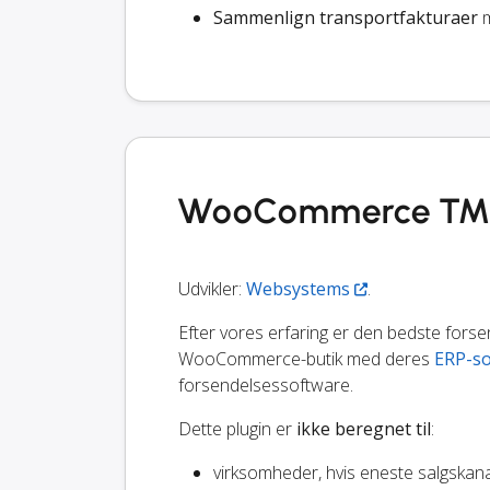
Sammenlign transportfakturaer
m
WooCommerce TMS i
Udvikler:
Websystems
.
Efter vores erfaring er den bedste fors
WooCommerce-butik med deres
ERP-so
forsendelsessoftware.
Dette plugin er
ikke beregnet til
:
virksomheder, hvis eneste salgska