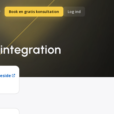
Book en gratis konsultation
Log ind
integration
eside