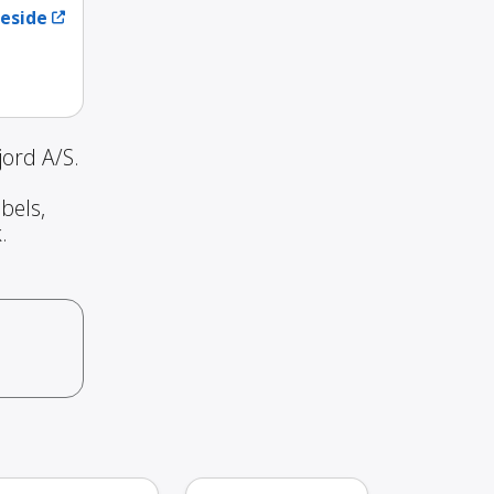
eside
ord A/S.
bels,
.