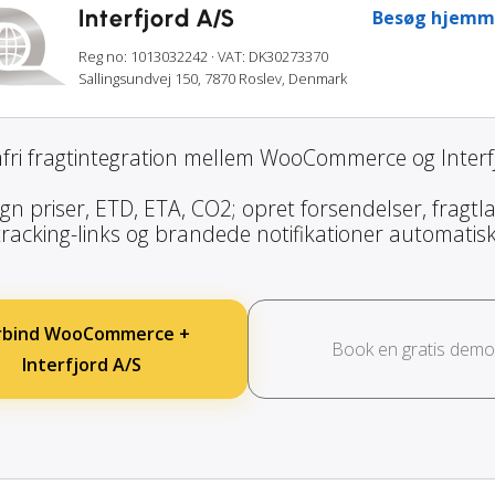
Interfjord A/S
Besøg hjemm
Reg no: 1013032242
· VAT: DK30273370
Sallingsundvej 150, 7870 Roslev, Denmark
fri fragtintegration mellem WooCommerce og Interfj
gn priser, ETD, ETA, CO2; opret forsendelser, fragtla
tracking-links og brandede notifikationer automatisk
rbind WooCommerce +
Book en gratis demo
Interfjord A/S