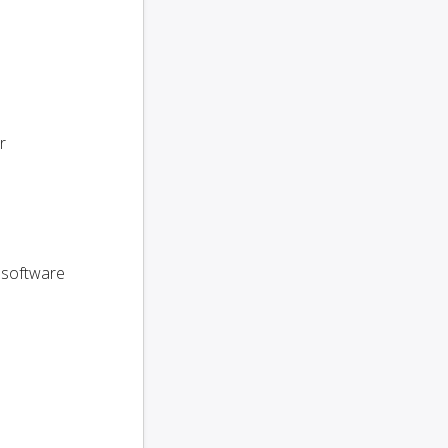
r
 software