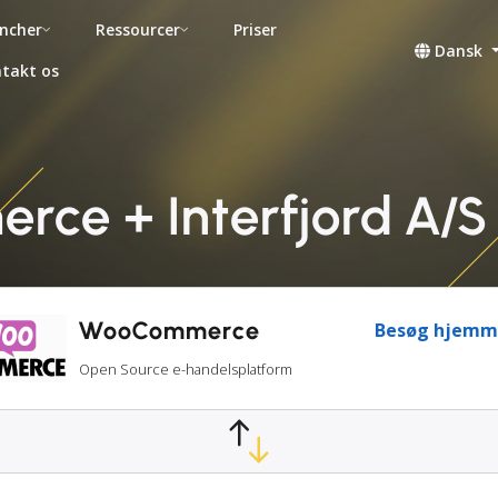
ncher
Ressourcer
Priser
Dansk
takt os
e + Interfjord A/S 
WooCommerce
Besøg hjemm
Open Source e-handelsplatform