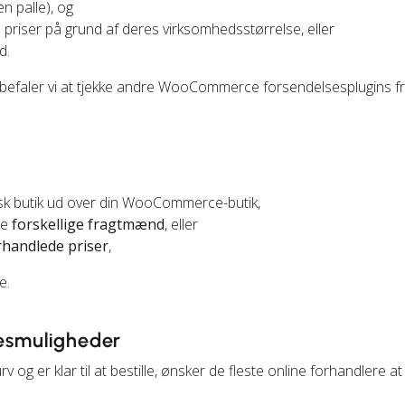
 palle), og
 priser på grund af deres virksomhedsstørrelse, eller
d.
nbefaler vi at tjekke andre WooCommerce forsendelsesplugins f
sk butik ud over din WooCommerce-butik,
ge
forskellige fragtmænd
, eller
rhandlede priser
,
e.
sesmuligheder
v og er klar til at bestille, ønsker de fleste online forhandlere a