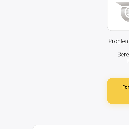
Problem
Bere
Fo