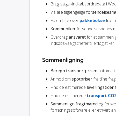
Brug salgs-/indkøbsordredata i Wo
Vis alle tilgængelige
forsendelsesm
Få en liste over
pakkebokse
fra f
Kommuniker
forsendelsesbehov me
Overdrag
ansvaret
for at sammenli
indkøbs-/salgschefer til enlogistiker
Sammenligning
Beregn transportprisen
automatis
Anmod om
spotpriser
fra dine fr
Find de estimerede
leveringstider
f
Find de estimerede
transport CO
Sammenlign fragtmænd
og forskel
forretningssoftware eller ethvert a