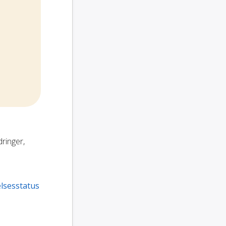
dringer,
lsesstatus