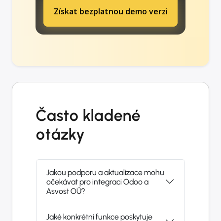
Získat bezplatnou demo verzi
Často kladené
otázky
Jakou podporu a aktualizace mohu
očekávat pro integraci Odoo a
Asvost OÜ?
Jaké konkrétní funkce poskytuje