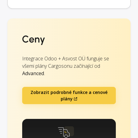
Ceny
Integrace Odoo + Asvost OÜ funguje se
všemi plány Cargosonu začínající od
Advanced
.
Zobrazit podrobné funkce a cenové
plány