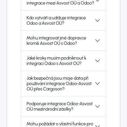
integrace mezi Asvost OÜ a Odoo?
Kdo vytváří a udržuje integrace
Odoo a Asvost OÜ?
Mohu integrovat jiné dopravce
kromě Asvost OÜ s Odoo?
Jaké kroky musím podniknout k
integraci Odoo s Asvost OÜ?
Jak bezpečná jsou moje data při
používání integrace Odoo-Asvost
OÜ přes Cargoson?
Podporuje integrace Odoo-Asvost
OÜ mezinárodní zásilky?
Mohu požádat o vlastní funkce pro