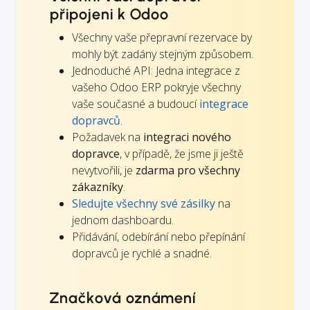
připojeni k Odoo
Všechny vaše přepravní rezervace by
mohly být zadány stejným způsobem.
Jednoduché API: Jedna integrace z
vašeho Odoo ERP pokryje všechny
vaše současné a budoucí
integrace
dopravců
.
Požadavek na
integraci nového
dopravce
, v případě, že jsme ji ještě
nevytvořili, je
zdarma pro všechny
zákazníky
.
Sledujte všechny své zásilky
na
jednom dashboardu.
Přidávání, odebírání nebo přepínání
dopravců je rychlé a snadné.
Značková oznámení