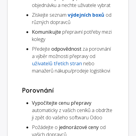
objednávku a nechte uživatele vybrat
Získejte seznam
výdejních boxů
od
různých dopravců
Komunikujte
přepravní potřeby mezi
kolegy
Předejte
odpovědnost
za porovnání
a výběr možnosti přepravy od
uživatelů třetích stran
nebo
manažerů nákupu/prodeje logistikovi
Porovnání
Vypočítejte cenu přepravy
automaticky z vašich ceníků a obdržte
ji zpět do vašeho softwaru Odoo
Požádejte o
jednorázové ceny
od
vašich dopravců