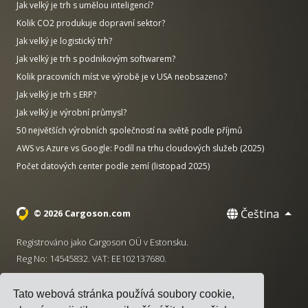
Jak velký je trh s umělou inteligencí?
Kolik CO2 produkuje dopravní sektor?
Jak velký je logistický trh?
Jak velký je trh s podnikovým softwarem?
Kolik pracovních míst ve výrobě je v USA neobsazeno?
Jak velký je trh s ERP?
Jak velký je výrobní průmysl?
50 největších výrobních společností na světě podle příjmů
AWS vs Azure vs Google: Podíl na trhu cloudových služeb (2025)
Počet datových center podle zemí (listopad 2025)
Čeština
© 2026 Cargoson.com
Registrováno jako Cargoson OÜ v Estonsku.
Reg No: 14545832. VAT: EE102137680.
Sídlo: Pärnu mnt. 141, 11314 Tallinn, Estonsko
Tato webová stránka používá soubory cookie,
·
+372 5555 0028
hello@cargoson.com