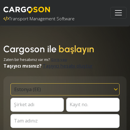
Transport Management Software
Cargoson ile
başlayın
Zaten bir hesabınız var mı?
Giriş yap
Taşıyıcı mısınız?
Taşıyıcı hesabı oluştur
Şirket adı
Kayıt no.
Tam adınız