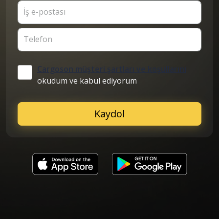
İş e-postası
Telefon
Cargoson müşteri şartları ve koşullarını
okudum ve kabul ediyorum
Kaydol