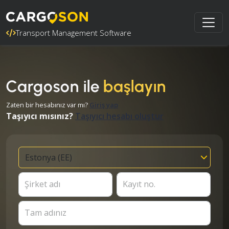
Transport Management Software
Cargoson ile
başlayın
Zaten bir hesabınız var mı?
Giriş yap
Taşıyıcı mısınız?
Taşıyıcı hesabı oluştur
Şirket adı
Kayıt no.
Tam adınız