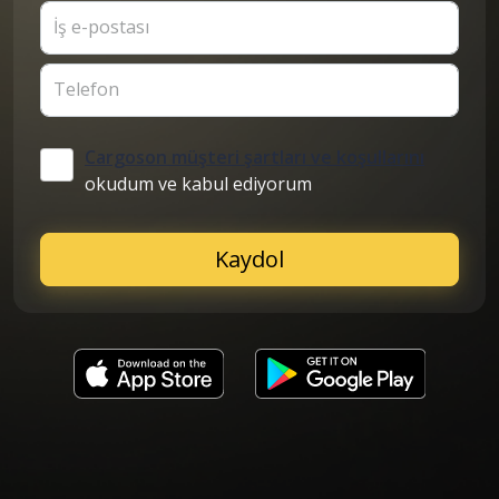
İş e-postası
Telefon
Cargoson müşteri şartları ve koşullarını
okudum ve kabul ediyorum
Kaydol