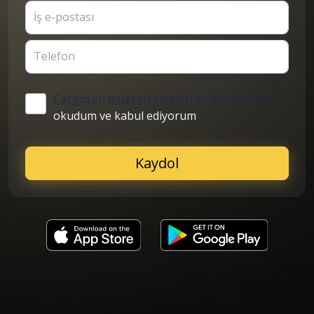
İş e-postası
Telefon
Cargoson müşteri şartları ve koşullarını
okudum ve kabul ediyorum
Kaydol