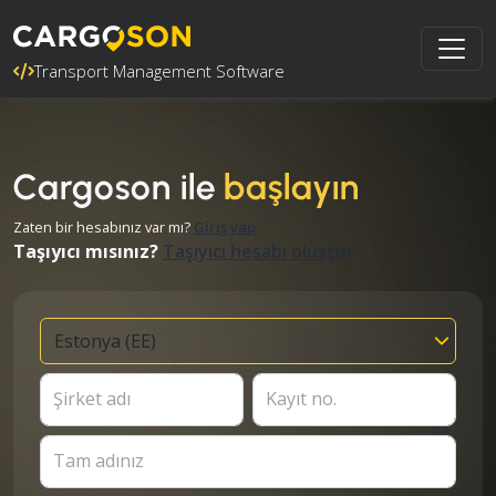
Transport Management Software
Cargoson ile
başlayın
Zaten bir hesabınız var mı?
Giriş yap
Taşıyıcı mısınız?
Taşıyıcı hesabı oluştur
Şirket adı
Kayıt no.
Tam adınız