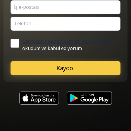
İş e-postası
Telefon
Cargoson müşteri şartları ve koşullarını
okudum ve kabul ediyorum
Kaydol