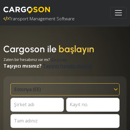
Transport Management Software
Cargoson ile
başlayın
Zaten bir hesabınız var mı?
Giriş yap
Taşıyıcı mısınız?
Taşıyıcı hesabı oluştur
Şirket adı
Kayıt no.
Tam adınız