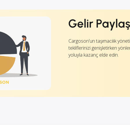
Gelir Payla
Cargoson'un taşımacılık yöneti
tekliflerinizi genişletirken yön
yoluyla kazanç elde edin.