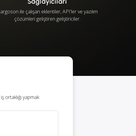
Sağlayıcıları
argoson ile çalışan eklentiler, API'ler ve yazılım
çözümleri geliştiren geliştiriciler.
 iş ortaklığı yapmak