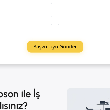
on ile İş
ısınız?