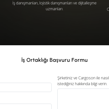
İş danışmanları, lojistik danışmanları ve dijitalleşme
uzmanları.
C
İş Ortaklığı Başvuru Formu
Şirketiniz ve Cargoson ile nasıl
istediğiniz hakkında bilgi verin.