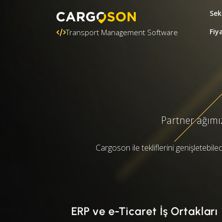
Sek
Fiy
Transport Management Software
Partner ağımız
Cargoson ile tekliflerini genişletebil
ERP ve e-Ticaret İş Ortakları