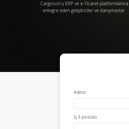
Cargoson'u ERP ve e-Ticaret platformlarına
entegre eden geliştiriciler ve danışmanlar.
Adınız
İş E-postası