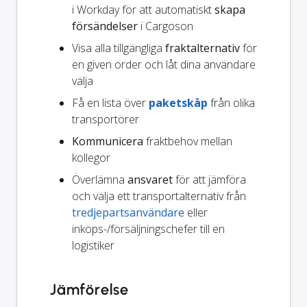
i Workday för att automatiskt
skapa
försändelser
i Cargoson
Visa alla tillgängliga
fraktalternativ
för
en given order och låt dina användare
välja
Få en lista över
paketskåp
från olika
transportörer
Kommunicera
fraktbehov mellan
kollegor
Överlämna
ansvaret
för att jämföra
och välja ett transportalternativ från
tredjepartsanvändare
eller
inköps-/försäljningschefer till en
logistiker
Jämförelse