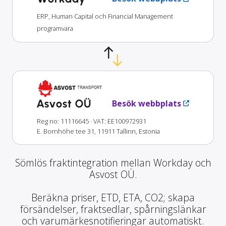
ERP, Human Capital och Financial Management
programvara
Asvost OÜ
Besök webbplats
Reg no: 11116645
· VAT: EE100972931
E. Bornhöhe tee 31, 11911 Tallinn, Estonia
Sömlös fraktintegration mellan Workday och
Asvost OÜ.
Beräkna priser, ETD, ETA, CO2; skapa
försändelser, fraktsedlar, spårningslänkar
och varumärkesnotifieringar automatiskt.