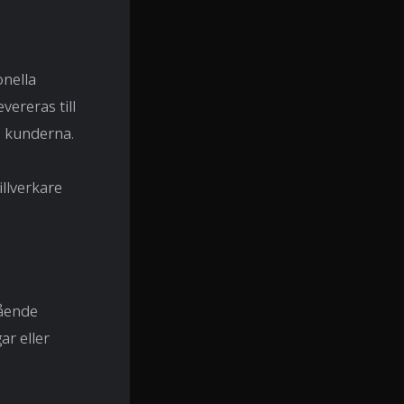
onella
ereras till
l kunderna.
illverkare
gående
ar eller