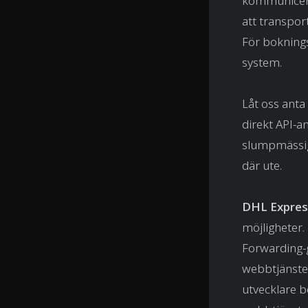
kommunicera 
att transpor
För boknings
system.
Låt oss anta
direkt API-a
slumpmässigt
där ute.
DHL Expres
möjligheter.
Forwarding-g
webbtjänsten
utvecklare 