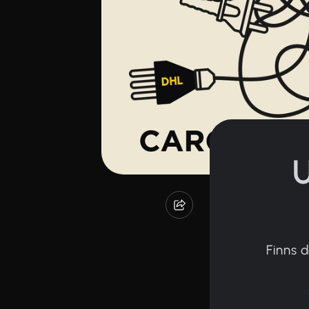
U
Finns 