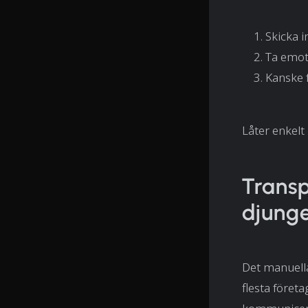
Skicka 
Ta emot
Kanske f
Låter enkelt 
Transp
djunge
Det manuella
flesta föret