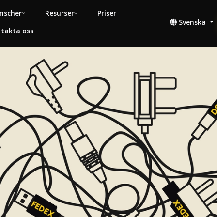
nscher
Resurser
Priser
Svenska
takta oss