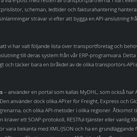
via e-post med resten av transportpartnerna. I vårt exem
tprislistor, scheman, ledtider och fakturahantering hantera
inlämningar strävar vi efter att bygga en API-anslutning frå
 att vi har valt följande lista över transportföretag och beh
nslutning till deras system från vår ERP-programvara. Detta 
 och täcker bara en bråkdel av de olika transportörs-API:
s
– använder en portal som kallas MyDHL, som också har A
 Den använder dock olika API:er för Freight, Express och Gl
renarna, och olika API-metoder i olika regioner. Åtkomst ti
 kräver ett SOAP-protokoll, RESTful-tjänster eller vanlig X
bör vara bekanta med XML/JSON och ha en grundläggande fö