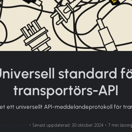
niversell standard f
transportörs-API
det ett universellt API-meddelandeprotokoll för tra
Ülari Kalamees
•
Senast uppdaterad: 30 oktober 2024
•
7 min läsnin