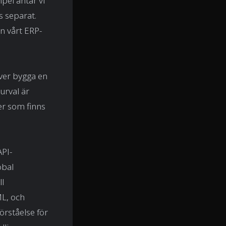
pel antar vi
s separat.
n vårt ERP-
över bygga en
urval är
er som finns
PI-
obal
ll
ML, och
rståelse för