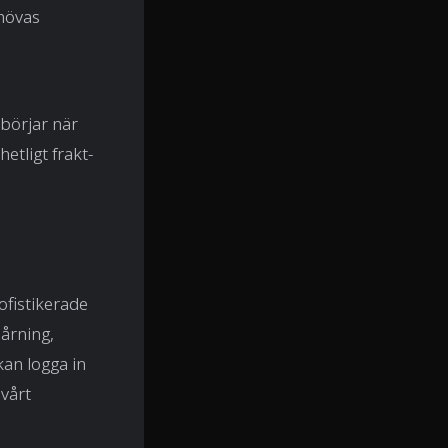
hövas
 börjar när
etligt frakt-
ofistikerade
pårning,
kan logga in
 vårt