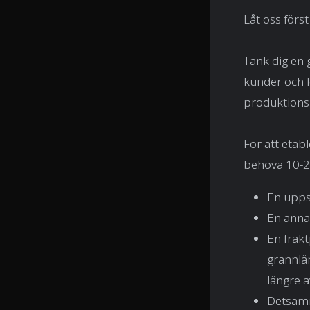
Låt oss först
Tänk dig en 
kunder och l
produktionsp
För att etabl
behöva 10-2
En upps
En anna
En frak
grannlän
längre a
Detsamm