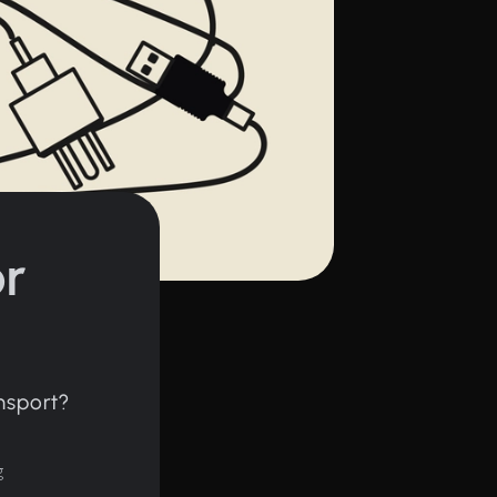
ör
nsport?
g