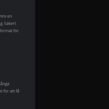
anns en
g. Säkert
-format för
många
 för att få