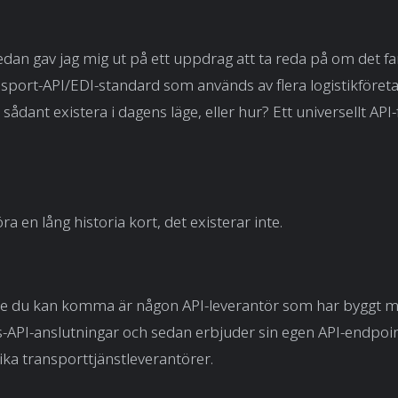
sedan gav jag mig ut på ett uppdrag att ta reda på om det f
nsport-API/EDI-standard som används av flera logistikföreta
sådant existera i dagens läge, eller hur? Ett universellt API
göra en lång historia kort, det existerar inte.
e du kan komma är någon API-leverantör som har byggt 
-API-anslutningar och sedan erbjuder sin egen API-endpoint
 olika transporttjänstleverantörer.