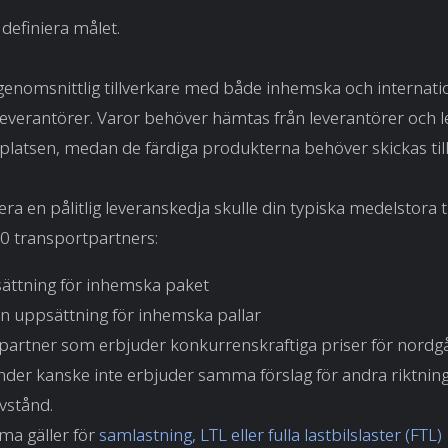
 definiera målet.
genomsnittlig tillverkare med både inhemska och internati
everantörer. Varor behöver hämtas från leverantörer och lev
latsen, medan de färdiga produkterna behöver skickas til
era en pålitlig leveranskedja skulle din typiska medelstora t
0 transportpartners:
ättning för inhemska paket
n uppsättning för inhemska pallar
tpartner som erbjuder konkurrenskraftiga priser för nord
der kanske inte erbjuder samma förslag för andra riktning
vstånd.
a gäller för
samlastning, LTL eller fulla lastbilslaster (FTL)