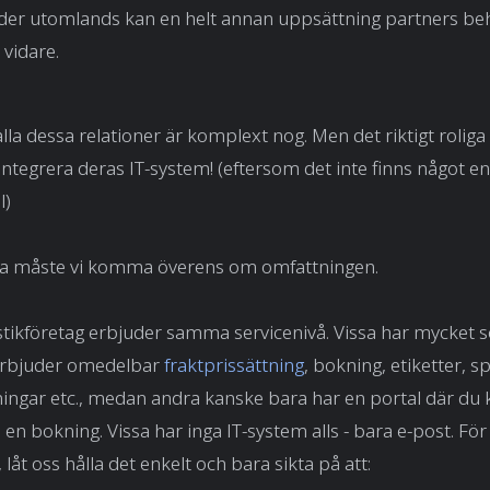
der utomlands kan en helt annan uppsättning partners be
å vidare.
alla dessa relationer är komplext nog. Men det riktigt roliga
integrera deras IT-system! (eftersom det inte finns något enh
l)
ra måste vi komma överens om omfattningen.
gistikföretag erbjuder samma servicenivå. Vissa har mycket s
erbjuder omedelbar
fraktprissättning
, bokning, etiketter, s
ningar etc., medan andra kanske bara har en portal där du 
 en bokning. Vissa har inga IT-system alls - bara e-post. För
låt oss hålla det enkelt och bara sikta på att: