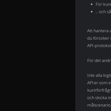
För kun
... och s
Att hantera 
du försöker 
API-protokol
För det and
Inte alla lo
API:er som 
kurirförfråg
och skicka in
målscenario, 