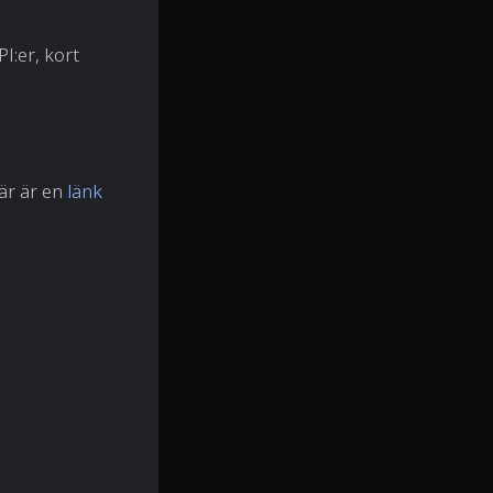
I:er, kort
här är en
länk