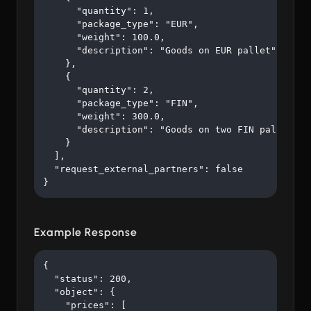
      "quantity": 1,

      "package_type": "EUR",

      "weight": 100.0,

      "description": "Goods on EUR pallet"

    },

    {

      "quantity": 2,

      "package_type": "FIN",

      "weight": 300.0,

      "description": "Goods on two FIN pallets"

    }

  ],

  "request_external_partners": false

}
Example Response
{

  "status": 200,

  "object": {

    "prices": [
