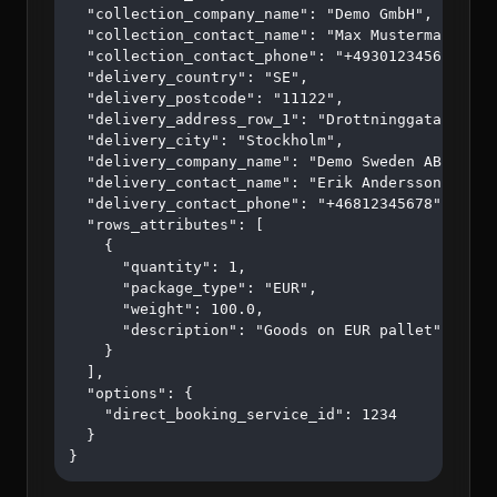
  "collection_company_name": "Demo GmbH",

  "collection_contact_name": "Max Mustermann",

  "collection_contact_phone": "+4930123456",

  "delivery_country": "SE",

  "delivery_postcode": "11122",

  "delivery_address_row_1": "Drottninggatan 45",

  "delivery_city": "Stockholm",

  "delivery_company_name": "Demo Sweden AB",

  "delivery_contact_name": "Erik Andersson",

  "delivery_contact_phone": "+46812345678",

  "rows_attributes": [

    {

      "quantity": 1,

      "package_type": "EUR",

      "weight": 100.0,

      "description": "Goods on EUR pallet"

    }

  ],

  "options": {

    "direct_booking_service_id": 1234

  }

}