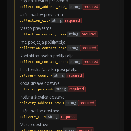
Poštna številka prevzema
string
required
collection_address_row_1
Ulični naslov prevzema
string
required
collection_city
Mesto prevzema
string
required
collection_company_name
Ime podjetja pošiljatelja
string
required
collection_contact_name
Kontaktna oseba pošiljatelja
string
required
collection_contact_phone
Telefonska številka pošiljatelja
string
required
delivery_country
Koda države dostave
string
required
delivery_postcode
Poštna številka dostave
string
required
delivery_address_row_1
Ulični naslov dostave
string
required
delivery_city
Mesto dostave
string
required
delivery_company_name