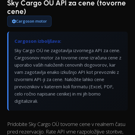
Sky Cargo OÜ API za cene (tovorne
cene)
Cargoson motor
Cargoson izboljšava:
Sky Cargo OÜ ne zagotavlja izvornega API za cene.
Cargosonov motor za tovorne cene izračuna cene z
uporabo vaših naloženih cenovnih dogovorov, kar
vam zagotavlja enako izkušnjo API kot prevozniki z
izvornimi API-ji za cene. Naložite lahko cene
prevoznikov v katerem koli formatu (Excel, PDF,
celo ročno napisane cenike) in mi jih bomo
digitalizirali.
Pridobite Sky Cargo OÜ tovorne cene v realnem času
pred rezervacijo. Rate API vrne razpoložljive storitve,