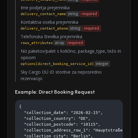
Ime podjetja prejemnika
string
required
delivery_contact_name
Kontaktna oseba prejemnika
string
required
delivery_contact_phone
Telefonska številka prejemnika
array
required
rows_attributes
Niz paketov/palet s količino, package_type, težo in
opisom
integer
options[direct_booking_service_id]
Sky Cargo OÜ ID storitve za neposredno
rezervacijo
Example: Direct Booking Request
{

  "collection_date": "2026-02-15",

  "collection_country": "DE",

  "collection_postcode": "10115",

  "collection_address_row_1": "Hauptstraße 123",

  "collection_city": "Berlin",
