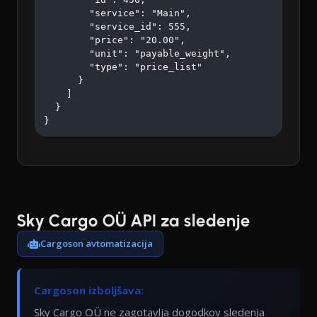
        "service": "Main",

        "service_id": 555,

        "price": "20.00",

        "unit": "payable_weight",

        "type": "price_list"

      }

    ]

  }

}
Sky Cargo OÜ API za sledenje
Cargoson avtomatizacija
Cargoson izboljšava:
Sky Cargo OÜ ne zagotavlja dogodkov sledenja