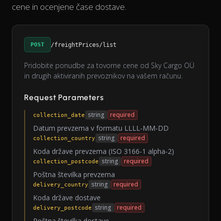
cene in ocenjene čase dostave.
POST
/freightPrices/list
Pridobite ponudbe za tovorne cene od Sky Cargo OÜ
in drugih aktiviranih prevoznikov na vašem računu.
Request Parameters
string
required
collection_date
Datum prevzema v formatu LLLL-MM-DD
string
required
collection_country
Koda države prevzema (ISO 3166-1 alpha-2)
string
required
collection_postcode
Poštna številka prevzema
string
required
delivery_country
Koda države dostave
string
required
delivery_postcode
Poštna številka dostave