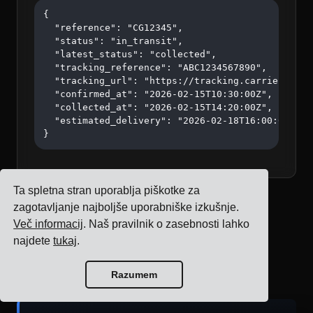
{

  "reference": "CG12345",

  "status": "in_transit",

  "latest_status": "collected",

  "tracking_reference": "ABC1234567890",

  "tracking_url": "https://tracking.carrier.com/A
  "confirmed_at": "2026-02-15T10:30:00Z",

  "collected_at": "2026-02-15T14:20:00Z",

  "estimated_delivery": "2026-02-18T16:00:00Z"

}
Ta spletna stran uporablja piškotke za
zagotavljanje najboljše uporabniške izkušnje.
Več informacij
. Naš pravilnik o zasebnosti lahko
Sky Cargo OÜ API za nalepke za
najdete
tukaj
.
vračilo
Poganja Cargoson
Razumem