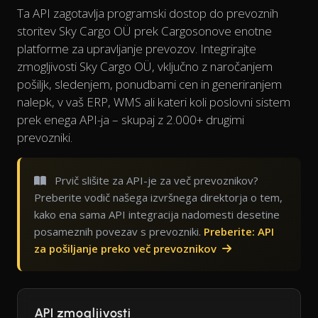
Ta API zagotavlja programski dostop do prevoznih
storitev Sky Cargo OÜ prek Cargosonove enotne
platforme za upravljanje prevozov. Integrirajte
zmogljivosti Sky Cargo OÜ, vključno z naročanjem
pošiljk, sledenjem, ponudbami cen in generiranjem
nalepk, v vaš ERP, WMS ali kateri koli poslovni sistem
prek enega API-ja – skupaj z 2.000+ drugimi
prevozniki.
Prvič slišite za API-je za več prevoznikov?
Preberite vodič našega izvršnega direktorja o tem,
kako ena sama API integracija nadomesti desetine
posameznih povezav s prevozniki.
Preberite: API
za pošiljanje preko več prevoznikov
API zmogljivosti