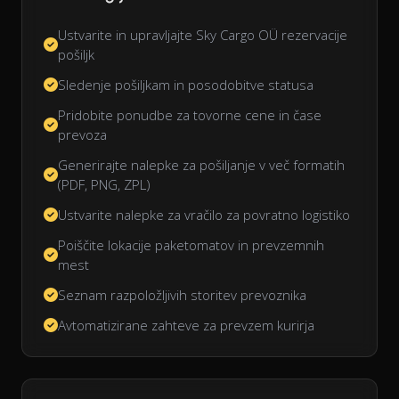
Ustvarite in upravljajte Sky Cargo OÜ rezervacije
pošiljk
Sledenje pošiljkam in posodobitve statusa
Pridobite ponudbe za tovorne cene in čase
prevoza
Generirajte nalepke za pošiljanje v več formatih
(PDF, PNG, ZPL)
Ustvarite nalepke za vračilo za povratno logistiko
Poiščite lokacije paketomatov in prevzemnih
mest
Seznam razpoložljivih storitev prevoznika
Avtomatizirane zahteve za prevzem kurirja