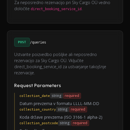
Za neposredno rezervacijo pri Sky Cargo OÜ vedno
določite
.
direct_booking_service_id
POST
/queries
Ustvarite poizvedbo pošiljke ali neposredno
rezervacijo za Sky Cargo OÜ. Vključite
direct_booking_service_id za ustvarjanje takojšnje
rezervacije.
Request Parameters
string
required
collection_date
Datum prevzema v formatu LLLL-MM-DD
string
required
collection_country
Koda države prevzema (ISO 3166-1 alpha-2)
string
required
collection_postcode