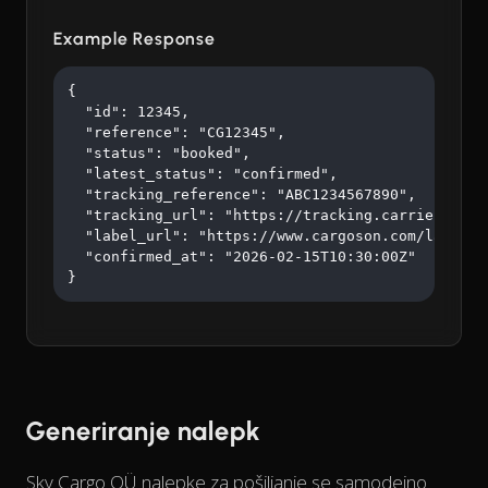
Example Response
{

  "id": 12345,

  "reference": "CG12345",

  "status": "booked",

  "latest_status": "confirmed",

  "tracking_reference": "ABC1234567890",

  "tracking_url": "https://tracking.carrier.com/A
  "label_url": "https://www.cargoson.com/labels/a
  "confirmed_at": "2026-02-15T10:30:00Z"

}
Generiranje nalepk
Sky Cargo OÜ nalepke za pošiljanje se samodejno