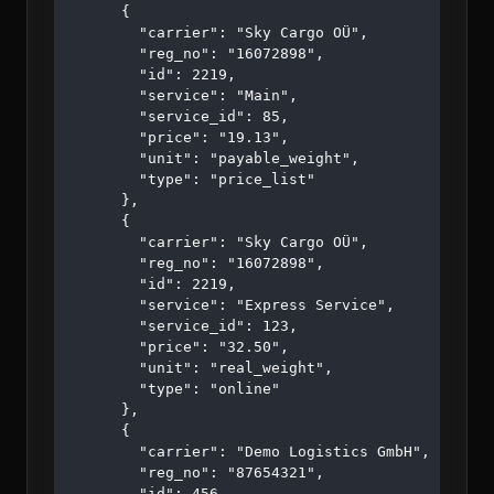
      {

        "carrier": "Sky Cargo OÜ",

        "reg_no": "16072898",

        "id": 2219,

        "service": "Main",

        "service_id": 85,

        "price": "19.13",

        "unit": "payable_weight",

        "type": "price_list"

      },

      {

        "carrier": "Sky Cargo OÜ",

        "reg_no": "16072898",

        "id": 2219,

        "service": "Express Service",

        "service_id": 123,

        "price": "32.50",

        "unit": "real_weight",

        "type": "online"

      },

      {

        "carrier": "Demo Logistics GmbH",

        "reg_no": "87654321",

        "id": 456,
